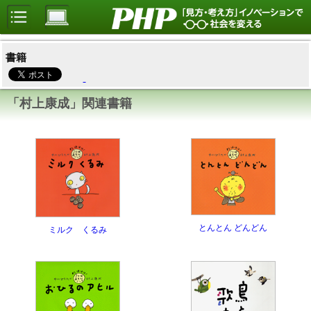
書籍
「村上康成」関連書籍
とんとん どんどん
ミルク くるみ