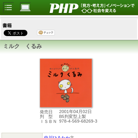
書籍
ミルク くるみ
2001年04月02日
発売日
B5判変型上製
判 型
978-4-569-68269-3
ＩＳＢＮ
中川ひろたか
文