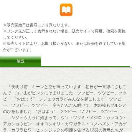
※販売開始日は書店により異なります。
※リンク先が正しく表示されない場合、販売サイトで再度、検索を実施
してください。
※販売サイトにより、お取り扱いがない、または販売を終了している場
合がございます。
解説
「夜明け前 キーンと空が凍っています 朝日が一直線にさしこ
んで 白い山がピンクにそまりました ツツピー、ツツピー、ツツ
ピー “おはよう” シジュウカラがみんなを起こします ツツピ
ー、ツツピー、ツツピー 空もだんだん解けて 木の枝もブルンと
のびをしました “おはよう” ツツピー、ツツピー、ツツピー」。
……シジュウカラに始まって、ウソ・ツグミ・メジロ・カッコウ・
アカショウビン・オオヨシキリ・カワガラス・コノハズク・アカゲ
ラ・カワラヒワ・ヒレンジャクの季節を告げる12羽の野鳥たちが