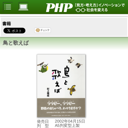
書籍
鳥と歌えば
2002年04月15日
発売日
A5判変型上製
判 型