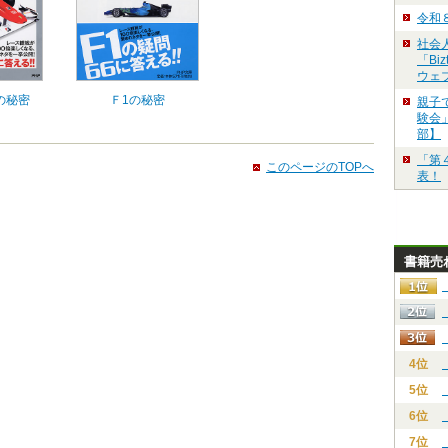
令和
社会
「Bi
ウェ
の秘密
Ｆ1の秘密
親子
験会」
部】
「第
このページのTOPへ
表！
書籍売
4位
5位
6位
7位