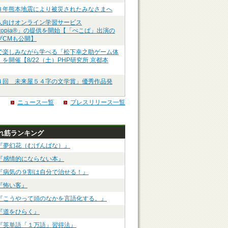
８年熊本地震により被災されたみなさまへ
人向けオンライン学習サービス
ztopia®」の提供を開始【「ぺこぱ」出演の
ブCMも公開】
で楽しみながら学べる「松下幸之助ゲーム体
を開催【8/22（土）PHP研究所 京都本
４回 未来屋５４字の文学賞」優秀作品発
ニュース一覧
プレスリリース一覧
れ筋ランキング
『夢幻花（むげんばな）』
『感情的にならない本』
『病気の９割は自分で治せる！』
『怖い客』
『こうやって頭のなかを言語化する。』
『道をひらく』
『英単語「１万語」習得法』