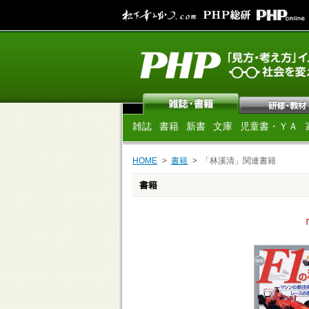
雑誌
書籍
新書
文庫
児童書・ＹＡ
HOME
書籍
「林溪清」関連書籍
書籍