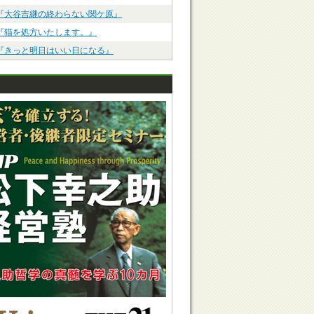
『大谷吉継の終わらない関ケ原』
『猫を処方いたします。』
『きっと明日はいい日になる』