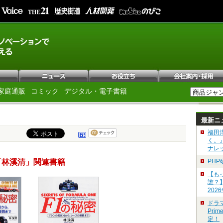
家庭通販
コミック
デジタル・電子書籍
最新ニ
福田
く。
ナレ
「林溪清」関連書籍
PH
【も
誰？
202
ドラ
Pri
定！