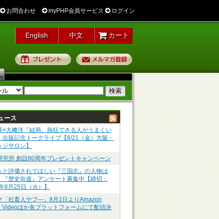
お問合わせ
myPHP会員サービス
ログイン
English
中文
カート
プレゼント
メルマガ登録
ュース
淳×大﨑洋『結局、熱狂できる人がうまくい
』出版記念トークライブ【8/21（金）大阪・
ッジサロン】
P研究所 創設80周年プレゼントキャンペーン
っと評価されてほしい『三国志』の人物は
】『歴史街道』アンケート募集中【締切：
6年8月25日（火）】
マ「社畜人ヤブ―」8月1日よりAmazon
me Videoほか各プラットフォームにて配信決