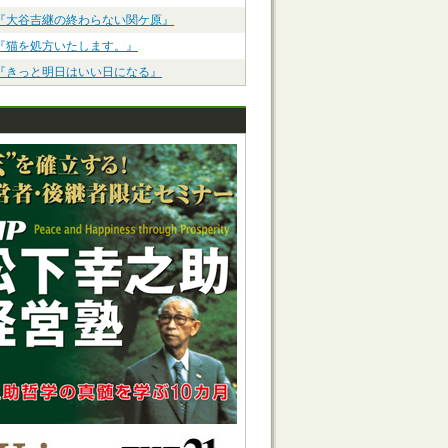
『大谷吉継の終わらない関ケ原』
『猫を処方いたします。』
『きっと明日はいい日になる』