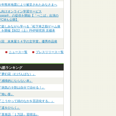
８年熊本地震により被災されたみなさまへ
人向けオンライン学習サービス
ztopia®」の提供を開始【「ぺこぱ」出演の
ブCMも公開】
で楽しみながら学べる「松下幸之助ゲーム体
を開催【8/22（土）PHP研究所 京都本
４回 未来屋５４字の文学賞」優秀作品発
ニュース一覧
プレスリリース一覧
れ筋ランキング
『夢幻花（むげんばな）』
『感情的にならない本』
『病気の９割は自分で治せる！』
『怖い客』
『こうやって頭のなかを言語化する。』
『道をひらく』
『英単語「１万語」習得法』