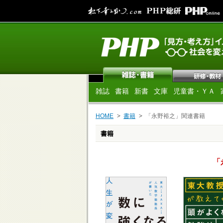
雑誌
書籍
新書
文庫
児童書・ＹＡ
HOME
書籍
「永野裕之」関連書籍
書籍
「