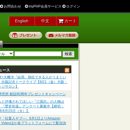
お問合わせ
myPHP会員サービス
ログイン
English
中文
カート
プレゼント
メルマガ登録
ュース
淳×大﨑洋『結局、熱狂できる人がうまくい
』出版記念トークライブ【8/21（金）大阪・
ッジサロン】
P研究所 創設80周年プレゼントキャンペーン
っと評価されてほしい『三国志』の人物は
】『歴史街道』アンケート募集中【締切：
6年8月25日（火）】
マ「社畜人ヤブ―」8月1日よりAmazon
me Videoほか各プラットフォームにて配信決