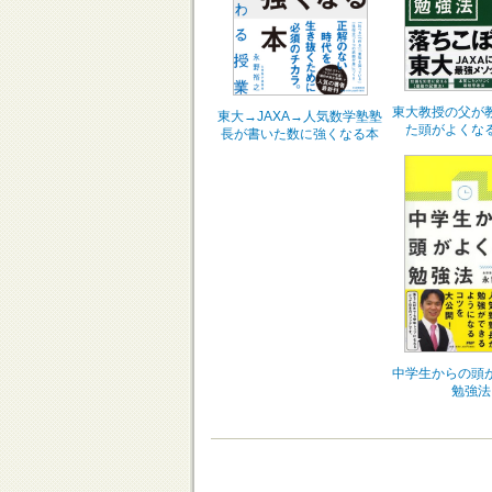
東大教授の父が
東大→JAXA→人気数学塾塾
た頭がよくな
長が書いた数に強くなる本
中学生からの頭
勉強法