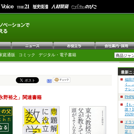
家庭通販
コミック
デジタル・電子書籍
最新ニ
福田
く。
ナレ
永野裕之」関連書籍
PH
【も
誰？
202
ドラ
Pri
定！