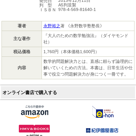
2013年12月11日
発売日
A5判並製
判 型
978-4-569-81640-1
ＩＳＢＮ
著者
永野裕之
著 《永野数学塾塾長》
『大人のための数学勉強法』（ダイヤモンド
主な著作
社）
税込価格
1,760円（本体価格1,600円）
数学的問題解決力とは、直感に頼らず論理的に
内容
解いていくための方法。本書は、日常生活や仕
事で役立つ問題解決力が身につく一冊です。
オンライン書店で購入する