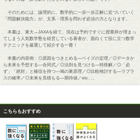
そのためには、論理的に、数学的に一歩一歩正解に近づいていく
「問題解決能力」が、文系・理系を問わず必須の力となります。
本書は、東大→JAXAを経て、現在は予約ですぐに授業枠が埋まっ
てしまう人気数学塾を経営している著者が、面白くて役に立つ数学
テクニックを厳選して紹介する一冊！
本書の内容例：◎原因をつきとめる―ベイズの定理／◎データか
ら未来を予想する―合同式／◎法則を見つける―特殊解／◎「必
ず」「絶対」と確信を持つ―鳩の巣原理／◎比較検討する―ラプラ
スの確率／◎未来を見積もる―期待値／etc…。
こちらもおすすめ