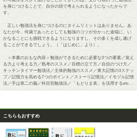
を身につけることで、自分の頭で考えられるようになったからで
す。
正しい勉強法を身につけるのにタイムリミットはありません。あ
なたが今、何歳であったとしても勉強のコツが分かった途端に、い
かなることにも挑戦できるようになりますし、その多くを成し遂げ
ることができるでしょう。（「はじめに」より）。
＜本書のおもな内容＞勉強ができるために必要な3つの要素／覚え
る力より考える力／熟考のススメ／目標の立て方／自信のつけ方／
キッチンタイマー勉強法／主体的勉強のススメ／東大記憶の3ステッ
プ／記憶力を高める7つのポイント／ストーリ記憶法／イモヅル記憶
法／手は第二の脳／科目別勉強法／「もどりま表」を活用するetc…
こちらもおすすめ