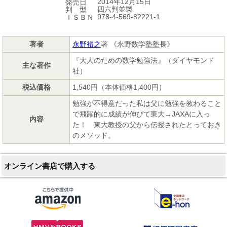
2014年12月15日
発売日
四六判並製
判 型
978-4-569-82221-1
ＩＳＢＮ
著者
永野裕之
著 《永野数学塾塾長》
『大人のための数学勉強法』（ダイヤモンド
主な著作
社）
税込価格
1,540円（本体価格1,400円）
勉強が不得意だった私は父に勉強を教わること
で飛躍的に成績が伸びて東大→JAXAに入っ
内容
た！ 東大教授の父から伝授されたとっておき
のメソッド。
オンライン書店で購入する