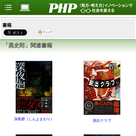
書籍
「黒史郎」関連書籍
深夜廻（しんよまわり）
脱出クラブ