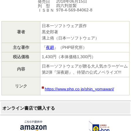
2018年06月15日
発売日
四六判並製
判 型
978-4-569-84062-8
ＩＳＢＮ
日本一ソフトウェア原作
著者
黒史郎著
溝上侑（日本一ソフトウェア）
主な著作
『
夜廻
』（PHP研究所）
税込価格
1,430円（本体価格1,300円）
日本一ソフトウェアが贈る大人気ホラーゲーム
内容
第2弾『深夜廻』、待望の公式ノベライズ!!!
リンク
https://www.php.co.jp/shin_yomawari/
オンライン書店で購入する