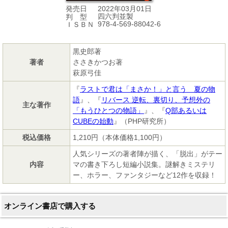
2022年03月01日
発売日
四六判並製
判 型
978-4-569-88042-6
ＩＳＢＮ
黒史郎著
著者
ささきかつお著
萩原弓佳
『
ラストで君は「まさか！」と言う 夏の物
語
』、『
リバース 逆転、裏切り、予想外の
主な著作
「もうひとつの物語」
』、『
Q部あるいは
CUBEの始動
』（PHP研究所）
税込価格
1,210円（本体価格1,100円）
人気シリーズの著者陣が描く、「脱出」がテー
内容
マの書き下ろし短編小説集。謎解きミステリ
ー、ホラー、ファンタジーなど12作を収録！
オンライン書店で購入する