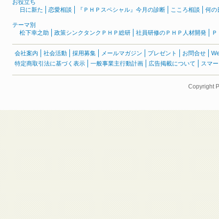
お役立ち
日に新た
恋愛相談
『ＰＨＰスペシャル』今月の診断
こころ相談
何の
テーマ別
松下幸之助
政策シンクタンクＰＨＰ総研
社員研修のＰＨＰ人材開発
Ｐ
会社案内
社会活動
採用募集
メールマガジン
プレゼント
お問合せ
W
特定商取引法に基づく表示
一般事業主行動計画
広告掲載について
スマー
Copyright 