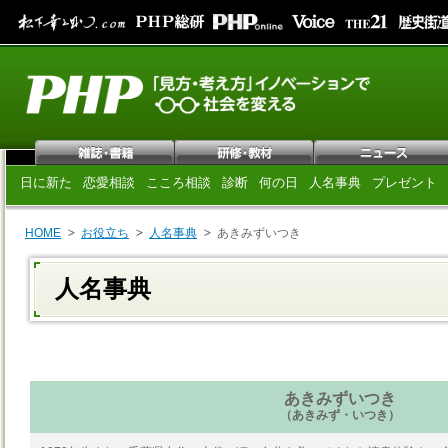
日に新た
恋愛相談
こころ相談
診断
何の日
人名事典
プレゼント
HOME
お役立ち
人名事典
あきみずいつき
人名事典
あきみずいつき
（あきみず・いつき）