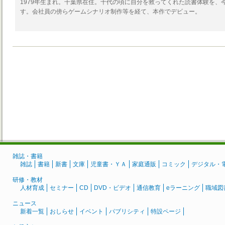
1979年生まれ。千葉県在住。十代の頃に自分を救ってくれた読書体験を、
す。会社員の傍らゲームシナリオ制作等を経て、本作でデビュー。
雑誌・書籍
雑誌
書籍
新書
文庫
児童書・ＹＡ
家庭通販
コミック
デジタル・
研修・教材
人材育成
セミナー
CD
DVD・ビデオ
通信教育
eラーニング
職域図
ニュース
新着一覧
おしらせ
イベント
パブリシティ
特設ページ