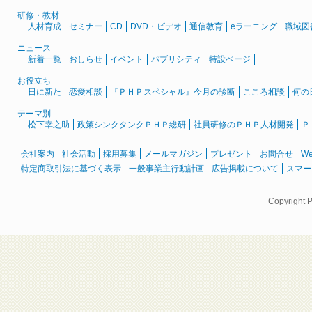
研修・教材
人材育成
セミナー
CD
DVD・ビデオ
通信教育
eラーニング
職域図
ニュース
新着一覧
おしらせ
イベント
パブリシティ
特設ページ
お役立ち
日に新た
恋愛相談
『ＰＨＰスペシャル』今月の診断
こころ相談
何の
テーマ別
松下幸之助
政策シンクタンクＰＨＰ総研
社員研修のＰＨＰ人材開発
Ｐ
会社案内
社会活動
採用募集
メールマガジン
プレゼント
お問合せ
W
特定商取引法に基づく表示
一般事業主行動計画
広告掲載について
スマー
Copyright 