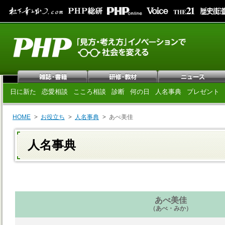
日に新た
恋愛相談
こころ相談
診断
何の日
人名事典
プレゼント
HOME
お役立ち
人名事典
あべ美佳
人名事典
あべ美佳
（あべ・みか）