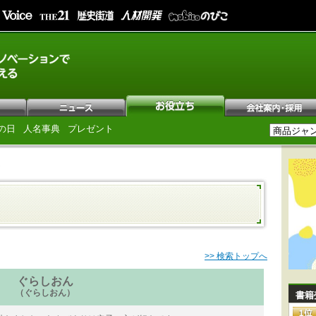
の日
人名事典
プレゼント
ん
>> 検索トップへ
ぐらしおん
（ぐらしおん）
書籍