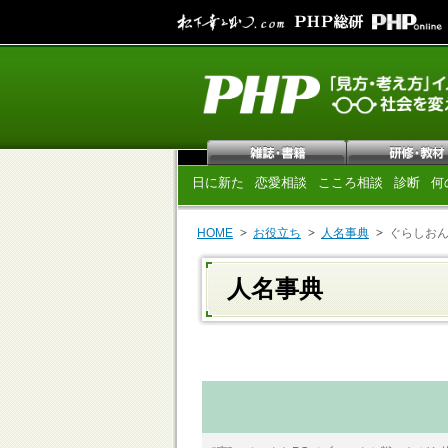
日に新た
恋愛相談
こころ相談
診断
何
HOME
お役立ち
人名事典
ぐらしお
人名事典