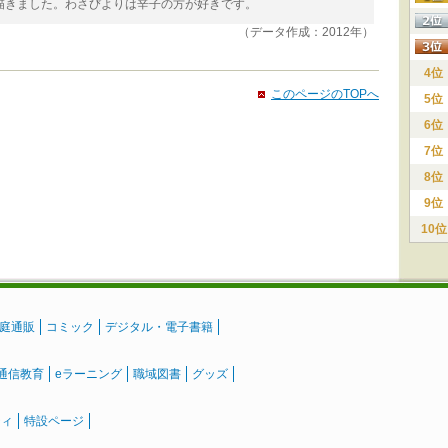
ら描きました。わさびよりは辛子の方が好きです。
（データ作成：2012年）
4位
このページのTOPへ
5位
6位
7位
8位
9位
10位
庭通販
コミック
デジタル・電子書籍
通信教育
eラーニング
職域図書
グッズ
ティ
特設ページ