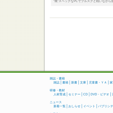
“廃”スペックなPCでブルスクと戦いなが
雑誌・書籍
雑誌
書籍
新書
文庫
児童書・ＹＡ
家
研修・教材
人材育成
セミナー
CD
DVD・ビデオ
ニュース
新着一覧
おしらせ
イベント
パブリシ