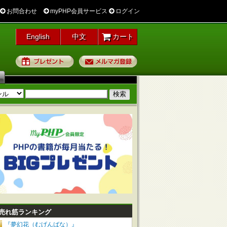
お問合わせ
myPHP会員サービス
ログイン
English
中文
カート
プレゼント
メルマガ登録
売れ筋ランキング
『夢幻花（むげんばな）』