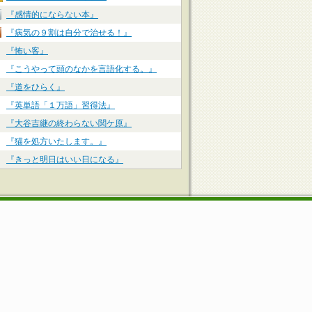
『感情的にならない本』
『病気の９割は自分で治せる！』
『怖い客』
『こうやって頭のなかを言語化する。』
『道をひらく』
『英単語「１万語」習得法』
『大谷吉継の終わらない関ケ原』
『猫を処方いたします。』
『きっと明日はいい日になる』