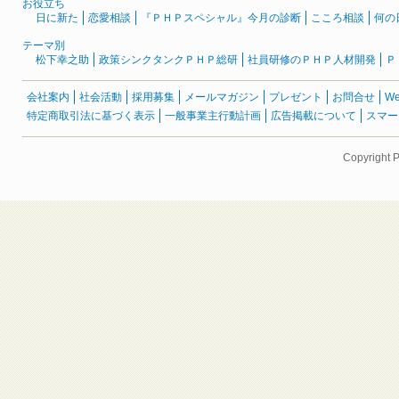
お役立ち
日に新た
恋愛相談
『ＰＨＰスペシャル』今月の診断
こころ相談
何の
テーマ別
松下幸之助
政策シンクタンクＰＨＰ総研
社員研修のＰＨＰ人材開発
Ｐ
会社案内
社会活動
採用募集
メールマガジン
プレゼント
お問合せ
W
特定商取引法に基づく表示
一般事業主行動計画
広告掲載について
スマー
Copyright 