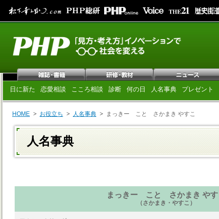
日に新た
恋愛相談
こころ相談
診断
何の日
人名事典
プレゼント
HOME
お役立ち
人名事典
まっきー こと さかまき やすこ
人名事典
まっきー こと さかまき やす
（さかまき・やすこ）