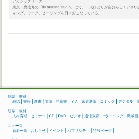
アカシックリーダー
東京・恵比寿の「fly healing studio」にて、一人ひとりが自分らしく
ィング、ワーク、ヒーリングを日々おこなっている。
雑誌・書籍
雑誌
書籍
新書
文庫
児童書・ＹＡ
家庭通販
コミック
デジタル・
研修・教材
人材育成
セミナー
CD
DVD・ビデオ
通信教育
eラーニング
職域図
ニュース
新着一覧
おしらせ
イベント
パブリシティ
特設ページ