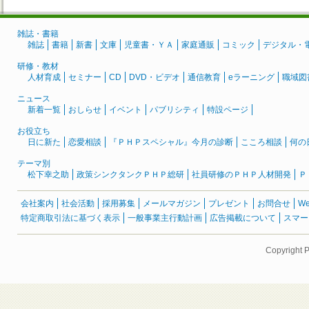
雑誌・書籍
雑誌
書籍
新書
文庫
児童書・ＹＡ
家庭通販
コミック
デジタル・
研修・教材
人材育成
セミナー
CD
DVD・ビデオ
通信教育
eラーニング
職域図
ニュース
新着一覧
おしらせ
イベント
パブリシティ
特設ページ
お役立ち
日に新た
恋愛相談
『ＰＨＰスペシャル』今月の診断
こころ相談
何の
テーマ別
松下幸之助
政策シンクタンクＰＨＰ総研
社員研修のＰＨＰ人材開発
Ｐ
会社案内
社会活動
採用募集
メールマガジン
プレゼント
お問合せ
W
特定商取引法に基づく表示
一般事業主行動計画
広告掲載について
スマー
Copyright 