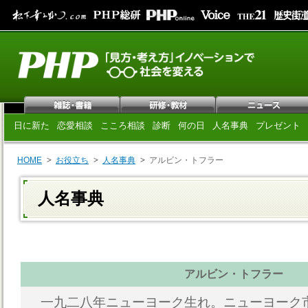
日に新た
恋愛相談
こころ相談
診断
何の日
人名事典
プレゼント
HOME
お役立ち
人名事典
アルビン・トフラー
人名事典
アルビン・トフラー
一九二八年ニューヨーク生れ。ニューヨーク