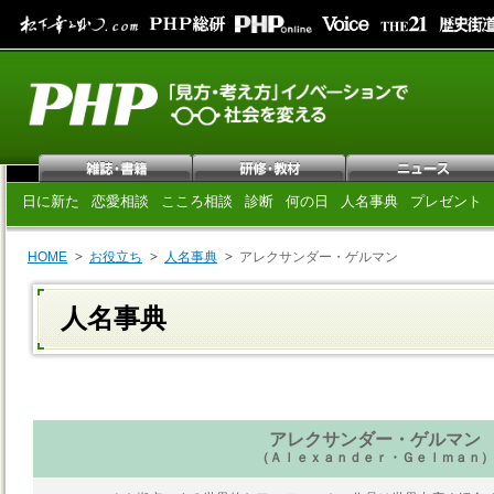
日に新た
恋愛相談
こころ相談
診断
何の日
人名事典
プレゼント
HOME
お役立ち
人名事典
アレクサンダー・ゲルマン
人名事典
アレクサンダー・ゲルマン
（Ａｌｅｘａｎｄｅｒ・Ｇｅｌｍａｎ）