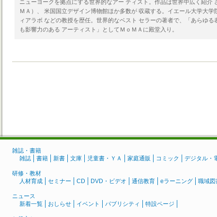
ニューヨークを拠点にする世界的なアー ティスト。作品は世界中広く紹介 
ＭＡ）、 米国国立デザイン博物館ほか多数が 収蔵する。イエール大学大学
ィアラボ などの教授を歴任。世界的なベスト セラーの著者で、「あらゆる
も影響力のある アーティスト」としてＭｏＭＡに殿堂入り。
雑誌・書籍
雑誌
書籍
新書
文庫
児童書・ＹＡ
家庭通販
コミック
デジタル・
研修・教材
人材育成
セミナー
CD
DVD・ビデオ
通信教育
eラーニング
職域図
ニュース
新着一覧
おしらせ
イベント
パブリシティ
特設ページ