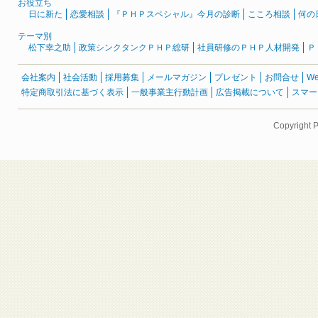
お役立ち
日に新た
恋愛相談
『ＰＨＰスペシャル』今月の診断
こころ相談
何の
テーマ別
松下幸之助
政策シンクタンクＰＨＰ総研
社員研修のＰＨＰ人材開発
Ｐ
会社案内
社会活動
採用募集
メールマガジン
プレゼント
お問合せ
W
特定商取引法に基づく表示
一般事業主行動計画
広告掲載について
スマー
Copyright 