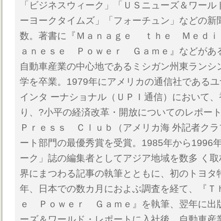
「ビジネスウィーク」「ＵＳニューズ＆ワール
ーヨークタイムズ」「フォーチュン」などの新
数。著書に『Ｍａｎａｇｅ ｔｈｅ Ｍｅｄｉ
ａｎｅｓｅ Ｐｏｗｅｒ Ｇａｍｅ』などがある
自動車産業の中心地であるミシガン州東ランシ
学を卒業。1979年にアメリカの通信社である
インタ ーナショナル（ＵＰＩ通信）において
り、?小平の経済改革・開放についてのレポー
Ｐｒｅｓｓ Ｃｌｕｂ（アメリカ海 外記者ク
ート部門の最優秀賞を受賞。1985年から199
ーク」誌の編集者としてアジア地域を数多 く
界にまつわる記事の執筆とともに、初のトヨタ特
年、日本での数カ月におよぶ調査を経て、『Ｔ
ｅ Ｐｏｗｅｒ Ｇａｍｅ』を執筆、翌年に出版
ーズ＆ワールド・レポートに入社後、自動車産