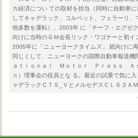
カ経済につい ての取材を担当（同時に自動車
してキャデラック、コルベット、フェラーリ、
他多数を運転）。2003年 に「チーフ・エグゼ
向けに当時のＧＭ会長リック・ワゴナーと初イ
2005年に「ニューヨークタイムズ」 紙向けに
同じくして、ニューヨークの国際自動車報道機
ａｔｉｏｎａｌ Ｍｏｔｏｒ Ｐｒｅｓｓ Ａ
ｎ）理事会の役員とな る。最近の試乗で気に
ャデラックＣＴＳ_ＶとメルセデスＣＬ６３Ａ