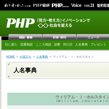
日に新た
恋愛相談
こころ相談
診断
何の日
人名事典
プレゼント
HOME
お役立ち
人名事典
ウィリアム・Ｊ・ホルスタイン
人名事典
ウィリアム・Ｊ・ホルスタイ
（Ｗｉｌｌｉａｍ Ｊ.Ｈｏｌｓｔｅｉｎ