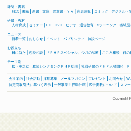
雑誌・書籍
雑誌
書籍
新書
文庫
児童書・ＹＡ
家庭通販
コミック
デジタル・
研修・教材
人材育成
セミナー
CD
DVD・ビデオ
通信教育
eラーニング
職域図
ニュース
新着一覧
おしらせ
イベント
パブリシティ
特設ページ
お役立ち
日に新た
恋愛相談
『ＰＨＰスペシャル』今月の診断
こころ相談
何の
テーマ別
松下幸之助
政策シンクタンクＰＨＰ総研
社員研修のＰＨＰ人材開発
Ｐ
会社案内
社会活動
採用募集
メールマガジン
プレゼント
お問合せ
W
特定商取引法に基づく表示
一般事業主行動計画
広告掲載について
スマー
Copyright 