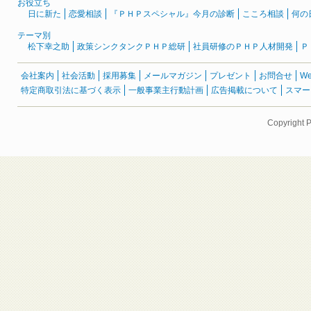
お役立ち
日に新た
恋愛相談
『ＰＨＰスペシャル』今月の診断
こころ相談
何の
テーマ別
松下幸之助
政策シンクタンクＰＨＰ総研
社員研修のＰＨＰ人材開発
Ｐ
会社案内
社会活動
採用募集
メールマガジン
プレゼント
お問合せ
W
特定商取引法に基づく表示
一般事業主行動計画
広告掲載について
スマー
Copyright 