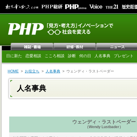
日に新た
恋愛相談
こころ相談
診断
何の日
人名事典
プレゼント
HOME
お役立ち
人名事典
ウェンディ・ラストベーダー
人名事典
ウェンディ・ラストベーダー
（Wendy Lustbader）