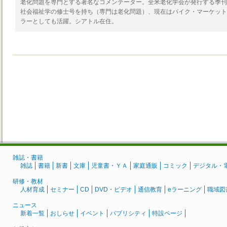
老化問題を専門とする著名なコメンテーター。全米老化学会が発行する季刊誌“Ge
社会福祉学の修士号を持ち（専門は老化問題）、現在はパイク・マーケット
ラーとしても活躍。シアトル在住。
雑誌・書籍
雑誌
書籍
新書
文庫
児童書・ＹＡ
家庭通販
コミック
デジタル・
研修・教材
人材育成
セミナー
CD
DVD・ビデオ
通信教育
eラーニング
職域図
ニュース
新着一覧
おしらせ
イベント
パブリシティ
特設ページ