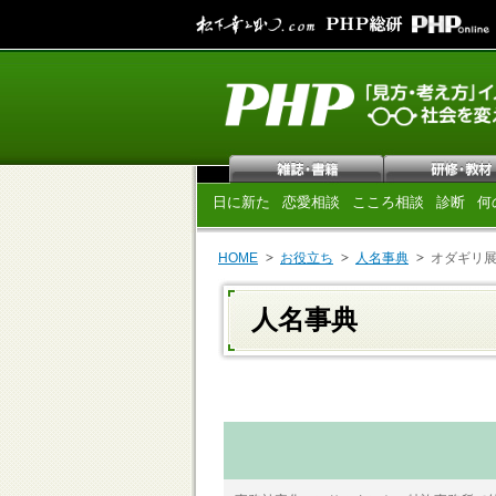
日に新た
恋愛相談
こころ相談
診断
何
HOME
お役立ち
人名事典
オダギリ
人名事典