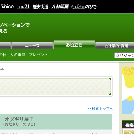
の日
人名事典
プレゼント
展子
>> 検索トップへ
オダギリ展子
（おだぎり・のぶこ）
書籍