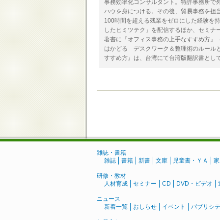
事務効率化コンサルタント。特許事務所で
ハウを身につける。その後、貿易事務を担
100時間を超える残業をゼロにした経験を持
したヒミツテク」を配信するほか、セミナ
著書に『オフィス事務の上手なすすめ方』
はかどる デスクワーク＆整理術のルール
すすめ方』は、台湾にて台湾版翻訳書とし
雑誌・書籍
雑誌
書籍
新書
文庫
児童書・ＹＡ
家
研修・教材
人材育成
セミナー
CD
DVD・ビデオ
ニュース
新着一覧
おしらせ
イベント
パブリシ