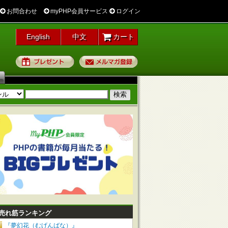
お問合わせ
myPHP会員サービス
ログイン
English
中文
カート
プレゼント
メルマガ登録
売れ筋ランキング
『夢幻花（むげんばな）』