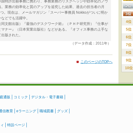
外国特許出願事務に携わり、事務業務のリスクヘッジや効率化のノウ
当。業務の効率化と質のアップを追究した結果、過去の担当者の月
つ。現在は、メールマガジン「スーパー事務員 Nokkoがついに明か
ーなどでも活躍中。
4位
（同文館出版）『最強のデスクワーク術』（ＰＨＰ研究所）『仕事が
とマナー』（日本実業出版社）などがある。『オフィス事務の上手な
5位
て出版された。
6位
（データ作成：2011年）
7位
8位
9位
このページのTOPへ
10位
庭通販
コミック
デジタル・電子書籍
通信教育
eラーニング
職域図書
グッズ
ティ
特設ページ