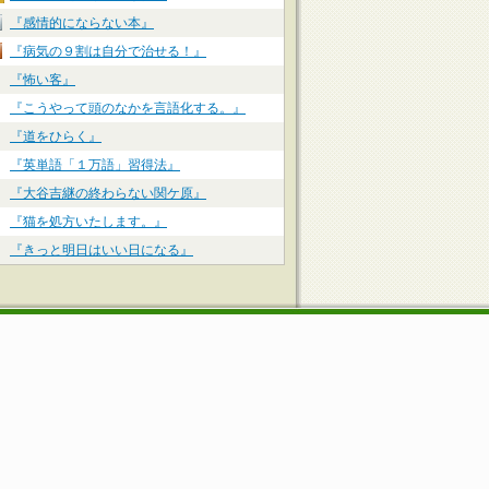
『感情的にならない本』
『病気の９割は自分で治せる！』
『怖い客』
『こうやって頭のなかを言語化する。』
『道をひらく』
『英単語「１万語」習得法』
『大谷吉継の終わらない関ケ原』
『猫を処方いたします。』
『きっと明日はいい日になる』