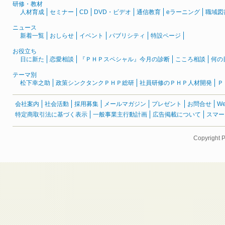
研修・教材
人材育成
セミナー
CD
DVD・ビデオ
通信教育
eラーニング
職域図
ニュース
新着一覧
おしらせ
イベント
パブリシティ
特設ページ
お役立ち
日に新た
恋愛相談
『ＰＨＰスペシャル』今月の診断
こころ相談
何の
テーマ別
松下幸之助
政策シンクタンクＰＨＰ総研
社員研修のＰＨＰ人材開発
Ｐ
会社案内
社会活動
採用募集
メールマガジン
プレゼント
お問合せ
W
特定商取引法に基づく表示
一般事業主行動計画
広告掲載について
スマー
Copyright 