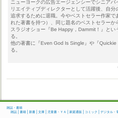
ニューヨークの広告エージェンシーでシニアバ
リエイティブディレクターとして活躍後、自分
追求するために退職。今やベストセラー作家であ
れた著書を持つ）、同じ題名のベストセラーか
スラジオショー『Be Happy，Dammit！』
る。
他の著書に『Even God Is Single』や『Quickie
る。
雑誌・書籍
雑誌
書籍
新書
文庫
児童書・ＹＡ
家庭通販
コミック
デジタル・