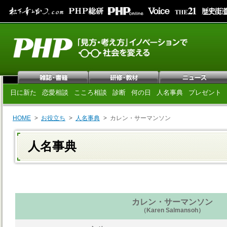
日に新た
恋愛相談
こころ相談
診断
何の日
人名事典
プレゼント
HOME
お役立ち
人名事典
カレン・サーマンソン
人名事典
カレン・サーマンソン
（Karen Salmansoh）