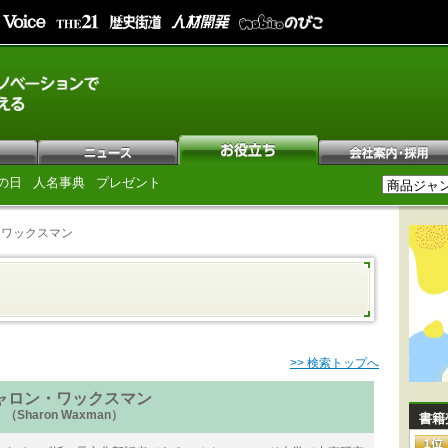
の日
人名事典
プレゼント
・ワックスマン
>> 検索トップへ
ャロン・ワックスマン
（Sharon Waxman）
書籍