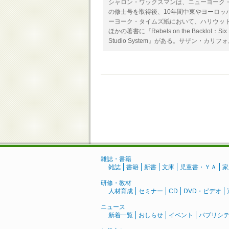
シャロン・ワックスマンは、ニューヨーク
の修士号を取得後、10年間中東やヨーロッ
ーヨーク・タイムズ紙において、ハリウッ
ほかの著書に『Rebels on the Backlot：Six Mav
Studio System』がある。サザン・カリ
雑誌・書籍
雑誌
書籍
新書
文庫
児童書・ＹＡ
家
研修・教材
人材育成
セミナー
CD
DVD・ビデオ
ニュース
新着一覧
おしらせ
イベント
パブリシ