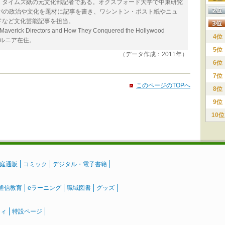
・タイムズ紙の元文化部記者である。オクスフォード大学で中東研究
パの政治や文化を題材に記事を書き、ワシントン・ポスト紙やニュ
ドなど文化芸能記事を担当。
erick Directors and How They Conquered the Hollywood
4位
フォルニア在住。
5位
（データ作成：2011年）
6位
7位
このページのTOPへ
8位
9位
10位
庭通販
コミック
デジタル・電子書籍
通信教育
eラーニング
職域図書
グッズ
ティ
特設ページ