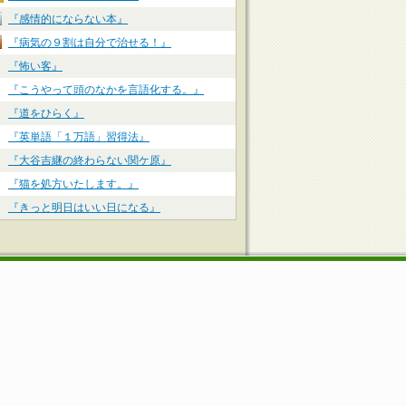
『感情的にならない本』
『病気の９割は自分で治せる！』
『怖い客』
『こうやって頭のなかを言語化する。』
『道をひらく』
『英単語「１万語」習得法』
『大谷吉継の終わらない関ケ原』
『猫を処方いたします。』
『きっと明日はいい日になる』