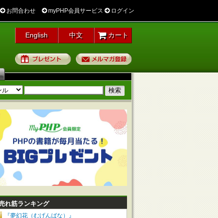
お問合わせ
myPHP会員サービス
ログイン
English
中文
カート
プレゼント
メルマガ登録
売れ筋ランキング
『夢幻花（むげんばな）』