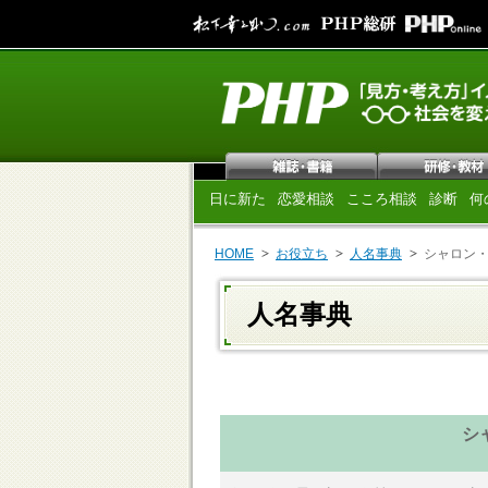
日に新た
恋愛相談
こころ相談
診断
何
HOME
お役立ち
人名事典
シャロン
人名事典
シ