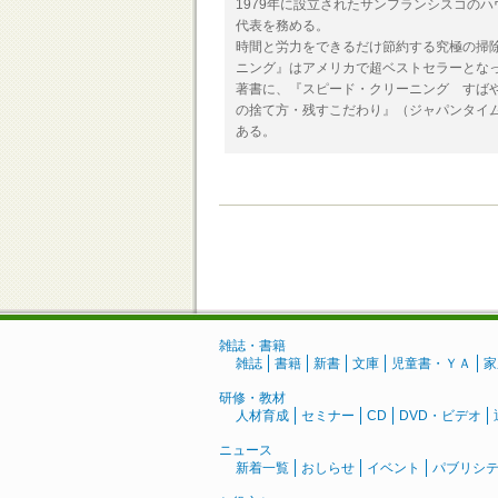
1979年に設立されたサンフランシスコの
代表を務める。
時間と労力をできるだけ節約する究極の掃
ニング』はアメリカで超ベストセラーとな
著書に、『スピード・クリーニング すば
の捨て方・残すこだわり』（ジャパンタイ
ある。
雑誌・書籍
雑誌
書籍
新書
文庫
児童書・ＹＡ
家
研修・教材
人材育成
セミナー
CD
DVD・ビデオ
ニュース
新着一覧
おしらせ
イベント
パブリシ