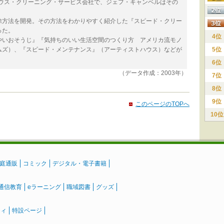
ハウス・クリーニング・サービス会社で、ジェフ・キャンベルはその
除方法を開発。その方法をわかりやすく紹介した『スピード・クリー
った。
4位
やいおそうじ』『気持ちのいい生活空間のつくり方 アメリカ流モノ
ムズ）、『スピード・メンテナンス』（アーティストハウス）などが
5位
6位
（データ作成：2003年）
7位
8位
9位
このページのTOPへ
10位
庭通販
コミック
デジタル・電子書籍
通信教育
eラーニング
職域図書
グッズ
ティ
特設ページ