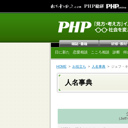
日に新た
恋愛相談
こころ相談
診断
何
HOME
お役立ち
人名事典
ジェフ・
人名事典
（Jeff