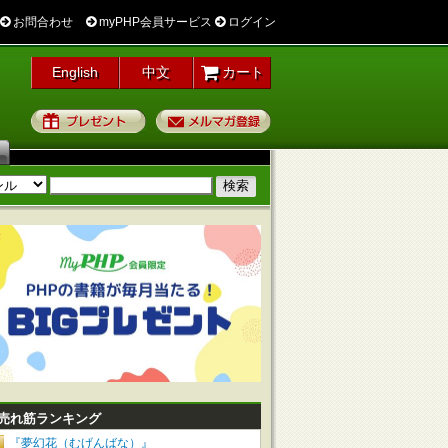
お問合わせ
myPHP会員サービス
ログイン
English
中文
カート
プレゼント
メルマガ登録
売れ筋ランキング
『夢幻花（むげんばな）』