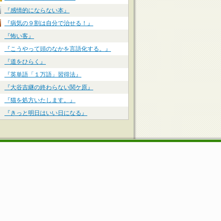
『感情的にならない本』
『病気の９割は自分で治せる！』
『怖い客』
『こうやって頭のなかを言語化する。』
『道をひらく』
『英単語「１万語」習得法』
『大谷吉継の終わらない関ケ原』
『猫を処方いたします。』
『きっと明日はいい日になる』