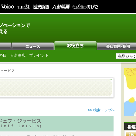
の日
人名事典
プレゼント
ジャービス
>> 検索トップへ
ジェフ・ジャービス
Ｊｅｆｆ Ｊａｒｖｉｓ）
書籍