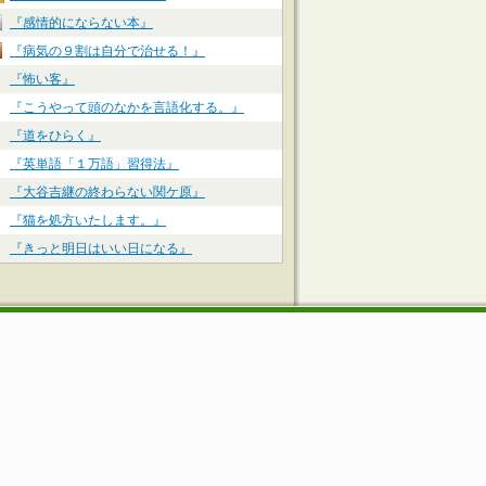
『感情的にならない本』
『病気の９割は自分で治せる！』
『怖い客』
『こうやって頭のなかを言語化する。』
『道をひらく』
『英単語「１万語」習得法』
『大谷吉継の終わらない関ケ原』
『猫を処方いたします。』
『きっと明日はいい日になる』