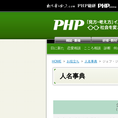
日に新た
恋愛相談
こころ相談
診断
何
HOME
お役立ち
人名事典
ジェフ・
人名事典
（