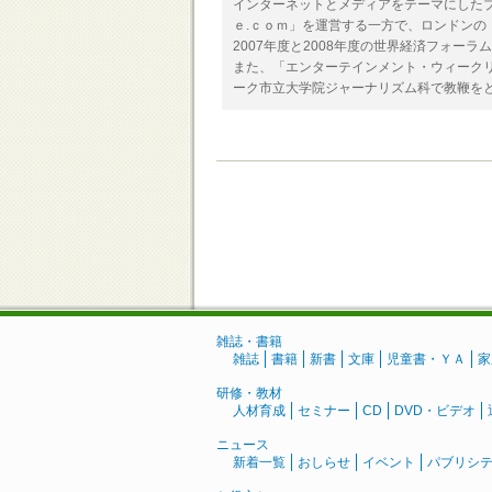
インターネットとメディアをテーマにした
ｅ.ｃｏｍ」を運営する一方で、ロンドンの
2007年度と2008年度の世界経済フォー
また、「エンターテインメント・ウィーク
ーク市立大学院ジャーナリズム科で教鞭を
雑誌・書籍
雑誌
書籍
新書
文庫
児童書・ＹＡ
家
研修・教材
人材育成
セミナー
CD
DVD・ビデオ
ニュース
新着一覧
おしらせ
イベント
パブリシ