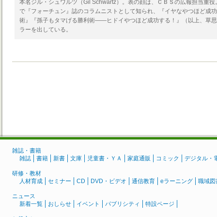
本名ジル・シュワルツ（Gil Schwartz）。表の顔は、ＣＢＳの広報担当
で『フォーチュン』誌のコラムニストとして知られ、『イヤなやつほど成功
術』『孫子もタマげる勝利術――ヒドイやつほど成功する！』（以上、草思
ラーを出している。
雑誌・書籍
雑誌
書籍
新書
文庫
児童書・ＹＡ
家庭通販
コミック
デジタル・
研修・教材
人材育成
セミナー
CD
DVD・ビデオ
通信教育
eラーニング
職域図
ニュース
新着一覧
おしらせ
イベント
パブリシティ
特設ページ