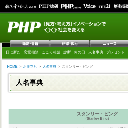
日に新た
恋愛相談
こころ相談
診断
何の日
人名事典
プレゼント
HOME
お役立ち
人名事典
スタンリー・ビング
人名事典
スタンリー・ビング
（Stanley Bing）