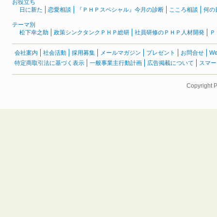
お役立ち
日に新た
恋愛相談
『ＰＨＰスペシャル』今月の診断
こころ相談
何の
テーマ別
松下幸之助
政策シンクタンクＰＨＰ総研
社員研修のＰＨＰ人材開発
Ｐ
会社案内
社会活動
採用募集
メールマガジン
プレゼント
お問合せ
W
特定商取引法に基づく表示
一般事業主行動計画
広告掲載について
スマー
Copyright 