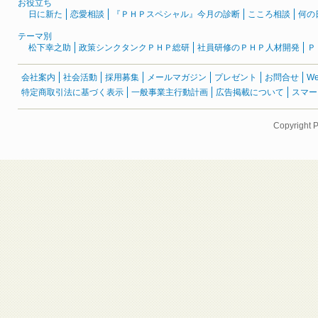
お役立ち
日に新た
恋愛相談
『ＰＨＰスペシャル』今月の診断
こころ相談
何の
テーマ別
松下幸之助
政策シンクタンクＰＨＰ総研
社員研修のＰＨＰ人材開発
Ｐ
会社案内
社会活動
採用募集
メールマガジン
プレゼント
お問合せ
W
特定商取引法に基づく表示
一般事業主行動計画
広告掲載について
スマー
Copyright 