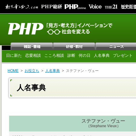
日に新た
恋愛相談
こころ相談
診断
何の日
人名事典
プレゼント
HOME
お役立ち
人名事典
ステファン・ヴュー
人名事典
ステファン・ヴュー
（Stephane Vieux）