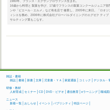
1980年、フランス・エクサンプロヴァンス生まれ。
16歳から料理と 製菓を学び、17歳でフランスの製菓コンクールジュニア部
ンや「ピエール・エルメ」など有名店で 修業し、2005年に来日。「ロオ
ィシエを務め、2006年に株式会社グローバルダイニングのエグゼク ティ
サルティング業もこなす。
雑誌・書籍
雑誌
書籍
新書
文庫
児童書・ＹＡ
家庭通販
コミック
デジタル・
研修・教材
人材育成
セミナー
CD
DVD・ビデオ
通信教育
eラーニング
職域図
ニュース
新着一覧
おしらせ
イベント
パブリシティ
特設ページ