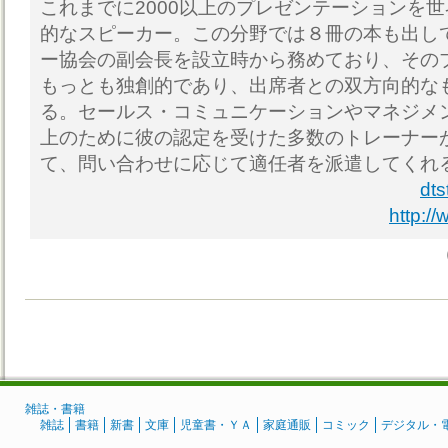
これまでに2000以上のプレゼンテーションを
的なスピーカー。この分野では８冊の本も出し
ー協会の副会長を設立時から務めており、その
もっとも独創的であり、出席者との双方向的な
る。セールス・コミュニケーションやマネジメ
上のために彼の認定を受けた多数のトレーナー
て、問い合わせに応じて適任者を派遣してくれ
dt
http:/
雑誌・書籍
雑誌
書籍
新書
文庫
児童書・ＹＡ
家庭通販
コミック
デジタル・