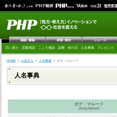
日に新た
恋愛相談
こころ相談
診断
何の日
人名事典
プレゼント
HOME
お役立ち
人名事典
ダグ・マルーフ
人名事典
ダグ・マルーフ
（Doug Malouf）