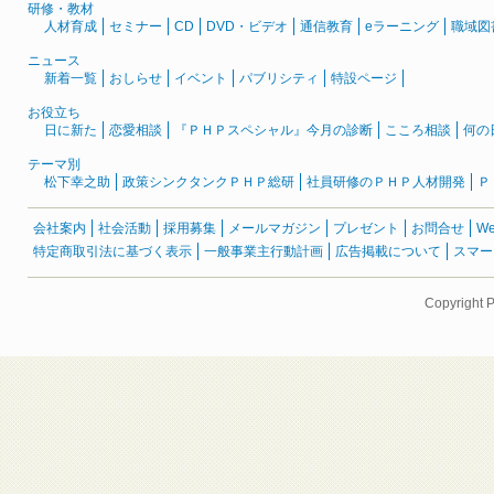
研修・教材
人材育成
セミナー
CD
DVD・ビデオ
通信教育
eラーニング
職域図
ニュース
新着一覧
おしらせ
イベント
パブリシティ
特設ページ
お役立ち
日に新た
恋愛相談
『ＰＨＰスペシャル』今月の診断
こころ相談
何の
テーマ別
松下幸之助
政策シンクタンクＰＨＰ総研
社員研修のＰＨＰ人材開発
Ｐ
会社案内
社会活動
採用募集
メールマガジン
プレゼント
お問合せ
W
特定商取引法に基づく表示
一般事業主行動計画
広告掲載について
スマー
Copyright 