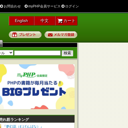
お問合わせ
myPHP会員サービス
ログイン
English
中文
カート
プレゼント
メルマガ登録
売れ筋ランキング
『夢幻花（むげんばな）』