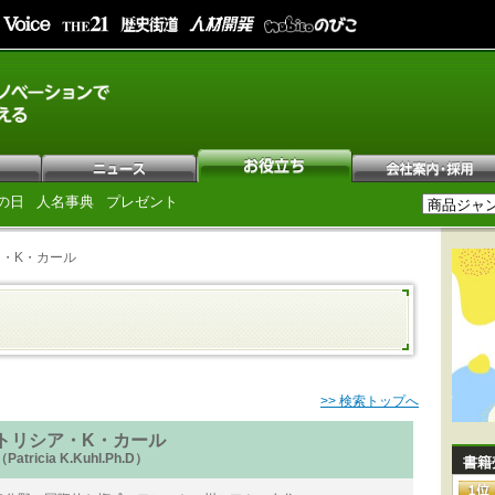
の日
人名事典
プレゼント
・K・カール
>> 検索トップへ
トリシア・K・カール
（Patricia K.Kuhl.Ph.D）
書籍