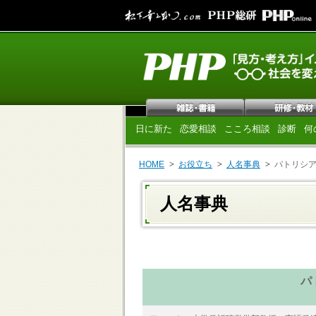
日に新た
恋愛相談
こころ相談
診断
何
HOME
お役立ち
人名事典
パトリシア
人名事典
パ