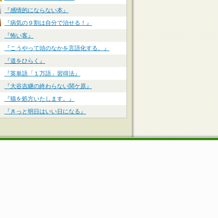
『感情的にならない本』
『病気の９割は自分で治せる！』
『怖い客』
『こうやって頭のなかを言語化する。』
『道をひらく』
『英単語「１万語」習得法』
『大谷吉継の終わらない関ケ原』
『猫を処方いたします。』
『きっと明日はいい日になる』