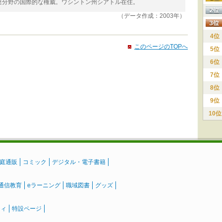
達分野の国際的な権威。ワシントン州シアトル在住。
（データ作成：2003年）
4位
このページのTOPへ
5位
6位
7位
8位
9位
10位
庭通販
コミック
デジタル・電子書籍
通信教育
eラーニング
職域図書
グッズ
ティ
特設ページ