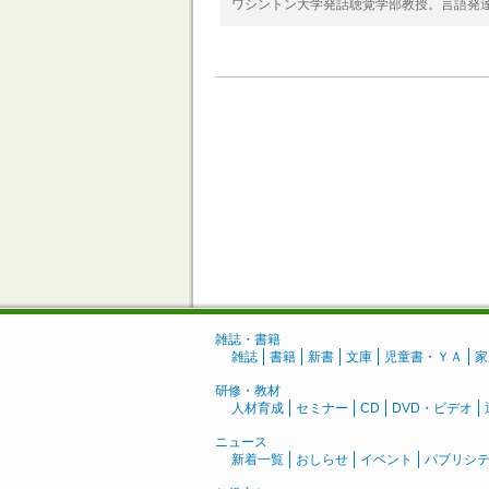
ワシントン大学発話聴覚学部教授。言語発
雑誌・書籍
雑誌
書籍
新書
文庫
児童書・ＹＡ
家
研修・教材
人材育成
セミナー
CD
DVD・ビデオ
ニュース
新着一覧
おしらせ
イベント
パブリシ