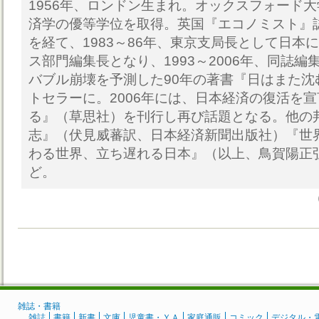
1956年、ロンドン生まれ。オックスフォード
済学の優等学位を取得。英国『エコノミスト』
を経て、1983～86年、東京支局長として日本
ス部門編集長となり、1993～2006年、同誌
バブル崩壊を予測した90年の著書『日はまた沈
トセラーに。2006年には、日本経済の復活を
る』（草思社）を刊行し再び話題となる。他の
志』（伏見威蕃訳、日本経済新聞出版社）『世
わる世界、立ち遅れる日本』（以上、鳥賀陽正
ど。
雑誌・書籍
雑誌
書籍
新書
文庫
児童書・ＹＡ
家庭通販
コミック
デジタル・