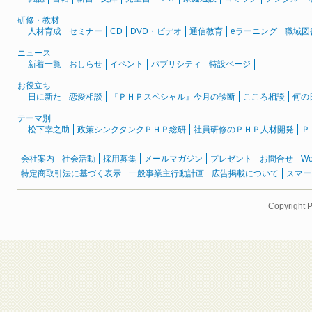
研修・教材
人材育成
セミナー
CD
DVD・ビデオ
通信教育
eラーニング
職域図
ニュース
新着一覧
おしらせ
イベント
パブリシティ
特設ページ
お役立ち
日に新た
恋愛相談
『ＰＨＰスペシャル』今月の診断
こころ相談
何の
テーマ別
松下幸之助
政策シンクタンクＰＨＰ総研
社員研修のＰＨＰ人材開発
Ｐ
会社案内
社会活動
採用募集
メールマガジン
プレゼント
お問合せ
W
特定商取引法に基づく表示
一般事業主行動計画
広告掲載について
スマー
Copyright 