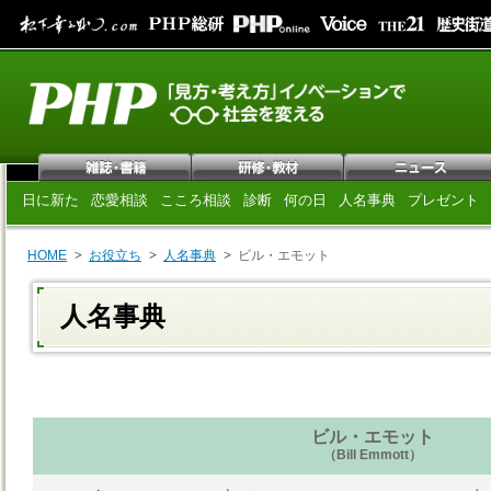
日に新た
恋愛相談
こころ相談
診断
何の日
人名事典
プレゼント
HOME
お役立ち
人名事典
ビル・エモット
人名事典
ビル・エモット
（Bill Emmott）