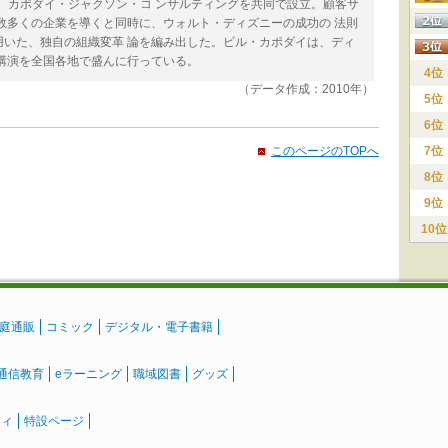
に、カポダイ・ジャクソン・コ ンサルティングを共同で設立。顧客サ
数多くの企業を導くと同時に、ウォルト・ディズニーの成功の 法則
用いた、独自の組織変革 論を編み出した。ビル・カポダイは、ディ
講演を全国各地で盛んに行っている。
4位
（データ作成：2010年）
5位
6位
このページのTOPへ
7位
8位
9位
10位
庭通販
コミック
デジタル・電子書籍
通信教育
eラーニング
職域図書
グッズ
ティ
特設ページ