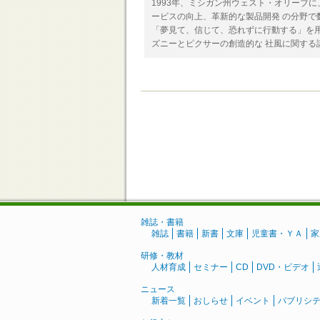
1993年、ミシガン州ウェスト・オリーブ
ービスの向上、革新的な製品開発 の分野で
「夢見て、信じて、恐れずに行動する」を
ズニーとピクサーの創造的な 社風に関する
雑誌・書籍
雑誌
書籍
新書
文庫
児童書・ＹＡ
家
研修・教材
人材育成
セミナー
CD
DVD・ビデオ
ニュース
新着一覧
おしらせ
イベント
パブリシ