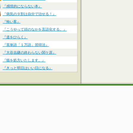
『感情的にならない本』
『病気の９割は自分で治せる！』
『怖い客』
『こうやって頭のなかを言語化する。』
『道をひらく』
『英単語「１万語」習得法』
『大谷吉継の終わらない関ケ原』
『猫を処方いたします。』
『きっと明日はいい日になる』