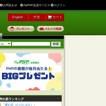
お問合わせ
myPHP会員サービス
ログイン
English
中文
カート
プレゼント
メルマガ登録
売れ筋ランキング
『夢幻花（むげんばな）』