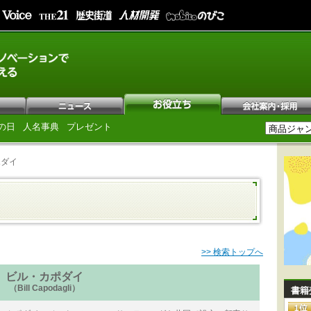
の日
人名事典
プレゼント
ポダイ
>> 検索トップへ
ビル・カポダイ
（Bill Capodagli）
書籍