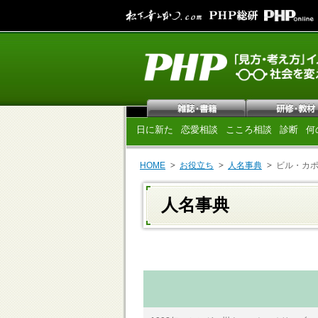
日に新た
恋愛相談
こころ相談
診断
何
HOME
お役立ち
人名事典
ビル・カ
人名事典