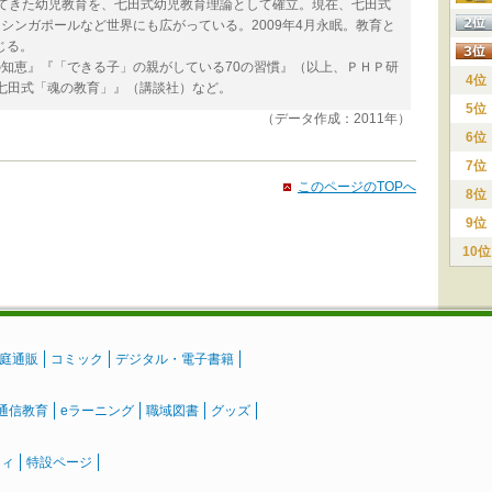
してきた幼児教育を、七田式幼児教育理論として確立。現在、七田式
、シンガポールなど世界にも広がっている。2009年4月永眠。教育と
じる。
の知恵』『「できる子」の親がしている70の習慣』（以上、ＰＨＰ研
4位
七田式「魂の教育」』（講談社）など。
5位
（データ作成：2011年）
6位
7位
このページのTOPへ
8位
9位
10位
庭通販
コミック
デジタル・電子書籍
通信教育
eラーニング
職域図書
グッズ
ティ
特設ページ