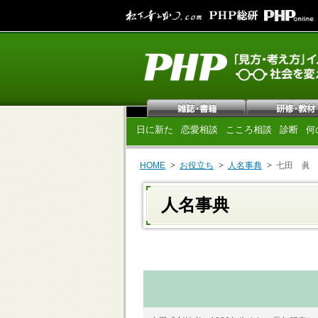
日に新た
恋愛相談
こころ相談
診断
何
HOME
お役立ち
人名事典
七田 眞
人名事典