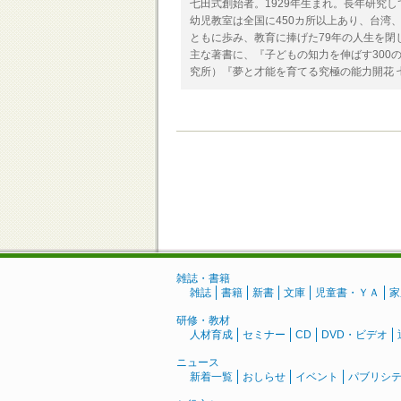
七田式創始者。1929年生まれ。長年研究
幼児教室は全国に450カ所以上あり、台湾
ともに歩み、教育に捧げた79年の人生を閉
主な著書に、『子どもの知力を伸ばす300
究所）『夢と才能を育てる究極の能力開花 
雑誌・書籍
雑誌
書籍
新書
文庫
児童書・ＹＡ
家
研修・教材
人材育成
セミナー
CD
DVD・ビデオ
ニュース
新着一覧
おしらせ
イベント
パブリシ