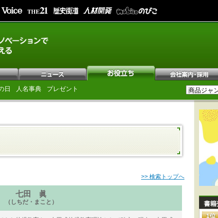
の日
人名事典
プレゼント
>> 検索トップへ
七田 眞
（しちだ・まこと）
書籍