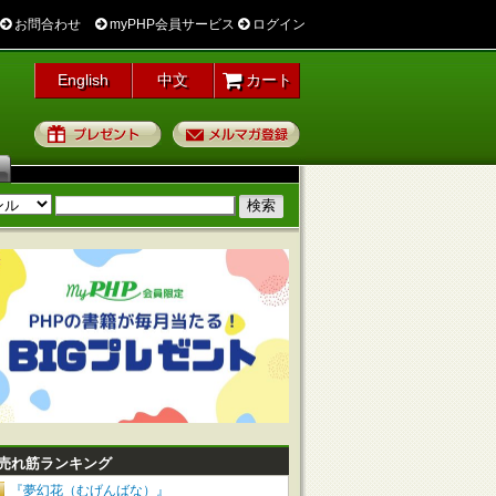
お問合わせ
myPHP会員サービス
ログイン
English
中文
カート
プレゼント
メルマガ登録
売れ筋ランキング
『夢幻花（むげんばな）』