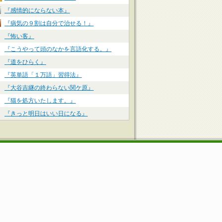
『感情的にならない本』
『病気の９割は自分で治せる！』
『怖い客』
『こうやって頭のなかを言語化する。』
『道をひらく』
『英単語「１万語」習得法』
『大谷吉継の終わらない関ケ原』
『猫を処方いたします。』
『きっと明日はいい日になる』