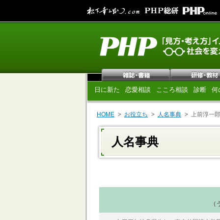
日に新た
恋愛相談
こころ相談
診断
何
HOME
お役立ち
人名事典
上前淳一
人名事典
（