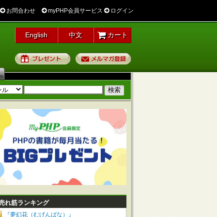
お問合わせ
myPHP会員サービス
ログイン
English
中文
カート
プレゼント
メルマガ登録
売れ筋ランキング
『夢幻花（むげんばな）』