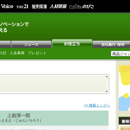
の日
人名事典
プレゼント
郎
>> 検索トップへ
上前淳一郎
うえまえ・じゅんいちろう）
書籍