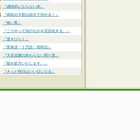
『感情的にならない本』
『病気の９割は自分で治せる！』
『怖い客』
『こうやって頭のなかを言語化する。』
『道をひらく』
『英単語「１万語」習得法』
『大谷吉継の終わらない関ケ原』
『猫を処方いたします。』
『きっと明日はいい日になる』