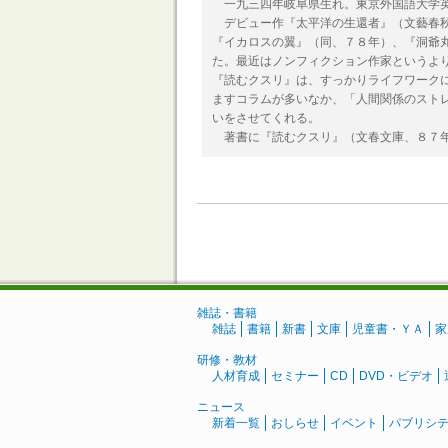
一九三四年岐阜県生れ。東京外国語大学英
デビュー作『太平洋の生還者』（文藝春秋
『イカロスの翼』（同、７８年）、『洞爺
た。最近はノンフィクション作家というよ
『読むクスリ』は、すっかりライフワーク
ますコラムが多いなか、「人間関係のスト
いをさせてくれる。
著書に『読むクスリ』（文春文庫、８７年
雑誌・書籍
雑誌
書籍
新書
文庫
児童書・ＹＡ
家
研修・教材
人材育成
セミナー
CD
DVD・ビデオ
ニュース
新着一覧
おしらせ
イベント
パブリシ