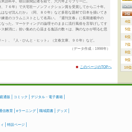
米語科卒。朝日新聞記者を経て、六六年よりフリーに。
、７６年）で大宅壮一ノンフィクション賞を受賞してから二十年。
丸はなぜ沈んだか』（同、８０年）など多彩な題材で日本を描いてき
り練達のコラムニストとして名高い。『週刊文春』に長期連載中の
4位
になった。マーケティングの論理そのままに流行風俗を言挙げしてす
レス解消に」拾い集めた心温まる逸話の数々は、胸のなかが明るむ思
5位
6位
～）、『人・ひんと・ヒット』（文春文庫、９０年）など。
7位
（データ作成：1998年）
8位
9位
このページのTOPへ
10位
庭通販
コミック
デジタル・電子書籍
通信教育
eラーニング
職域図書
グッズ
ティ
特設ページ