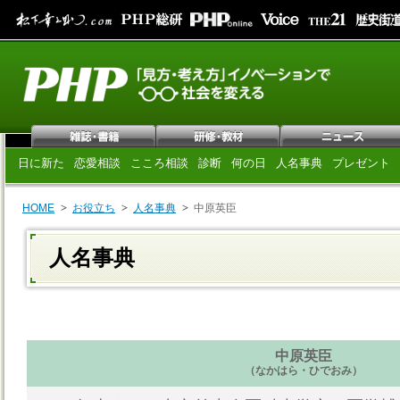
日に新た
恋愛相談
こころ相談
診断
何の日
人名事典
プレゼント
HOME
お役立ち
人名事典
中原英臣
人名事典
中原英臣
（なかはら・ひでおみ）