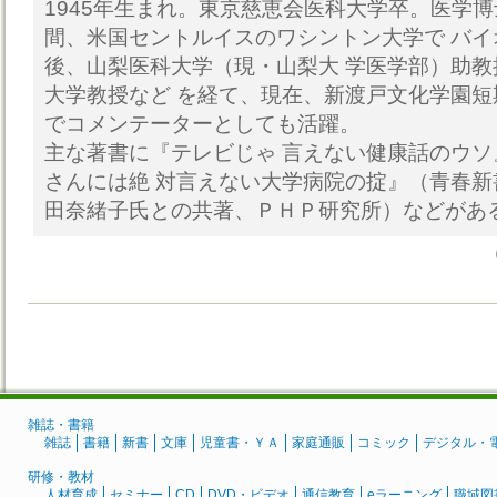
1945年生まれ。東京慈恵会医科大学卒。医学博士
間、米国セントルイスのワシントン大学で バ
後、山梨医科大学（現・山梨大 学医学部）助
大学教授など を経て、現在、新渡戸文化学園短
でコメンテーターとしても活躍。
主な著書に『テレビじゃ 言えない健康話のウ
さんには絶 対言えない大学病院の掟』（青春新
田奈緒子氏との共著、ＰＨＰ研究所）などがあ
雑誌・書籍
雑誌
書籍
新書
文庫
児童書・ＹＡ
家庭通販
コミック
デジタル・
研修・教材
人材育成
セミナー
CD
DVD・ビデオ
通信教育
eラーニング
職域図