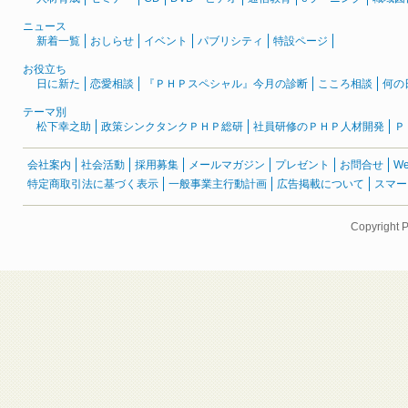
ニュース
新着一覧
おしらせ
イベント
パブリシティ
特設ページ
お役立ち
日に新た
恋愛相談
『ＰＨＰスペシャル』今月の診断
こころ相談
何の
テーマ別
松下幸之助
政策シンクタンクＰＨＰ総研
社員研修のＰＨＰ人材開発
Ｐ
会社案内
社会活動
採用募集
メールマガジン
プレゼント
お問合せ
W
特定商取引法に基づく表示
一般事業主行動計画
広告掲載について
スマー
Copyright 