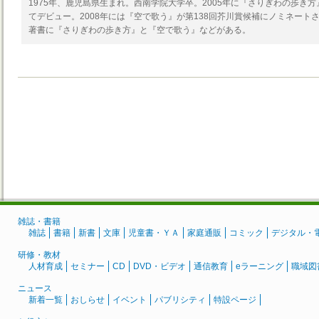
1975年、鹿児島県生まれ。西南学院大学卒。2005年に『さりぎわの歩き方
てデビュー。2008年には『空で歌う』が第138回芥川賞候補にノミネート
著書に『さりぎわの歩き方』と『空で歌う』などがある。
雑誌・書籍
雑誌
書籍
新書
文庫
児童書・ＹＡ
家庭通販
コミック
デジタル・
研修・教材
人材育成
セミナー
CD
DVD・ビデオ
通信教育
eラーニング
職域図
ニュース
新着一覧
おしらせ
イベント
パブリシティ
特設ページ