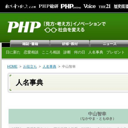
日に新た
恋愛相談
こころ相談
診断
何の日
人名事典
プレゼント
HOME
お役立ち
人名事典
中山智幸
人名事典
中山智幸
（なかやま・ともゆき）