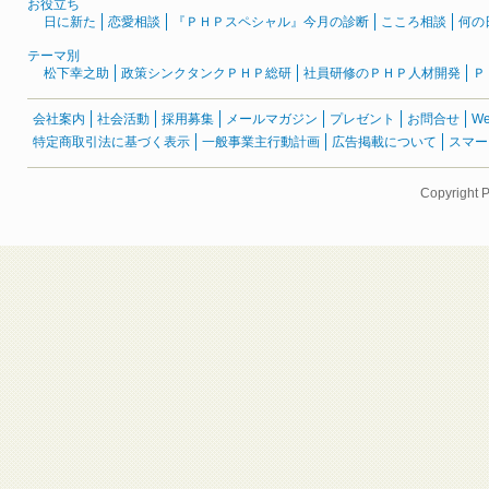
お役立ち
日に新た
恋愛相談
『ＰＨＰスペシャル』今月の診断
こころ相談
何の
テーマ別
松下幸之助
政策シンクタンクＰＨＰ総研
社員研修のＰＨＰ人材開発
Ｐ
会社案内
社会活動
採用募集
メールマガジン
プレゼント
お問合せ
W
特定商取引法に基づく表示
一般事業主行動計画
広告掲載について
スマー
Copyright 