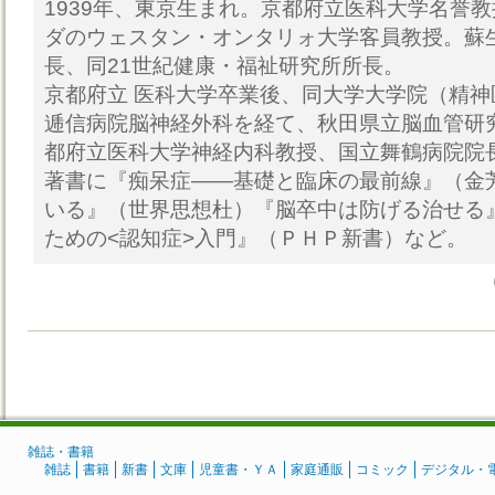
1939年、東京生まれ。京都府立医科大学名誉
ダのウェスタン・オンタリォ大学客員教授。蘇
長、同21世紀健康・福祉研究所所長。
京都府立 医科大学卒業後、同大学大学院（精
逓信病院脳神経外科を経て、秋田県立脳血管研
都府立医科大学神経内科教授、国立舞鶴病院院
著書に『痴呆症――基礎と臨床の最前線』（金
いる』（世界思想杜）『脳卒中は防げる治せる
ための<認知症>入門』（ＰＨＰ新書）など。
雑誌・書籍
雑誌
書籍
新書
文庫
児童書・ＹＡ
家庭通販
コミック
デジタル・