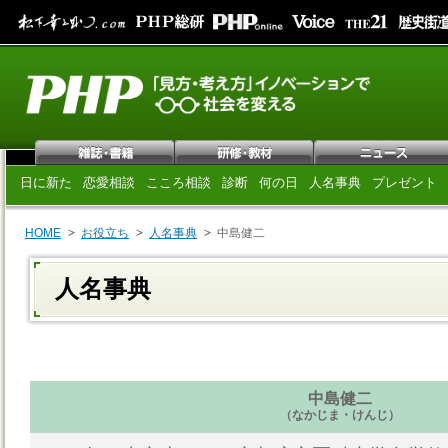
日に新た
恋愛相談
こころ相談
診断
何の日
人名事典
プレゼント
HOME
お役立ち
人名事典
中島健二
人名事典
中島健二
（なかじま・けんじ）