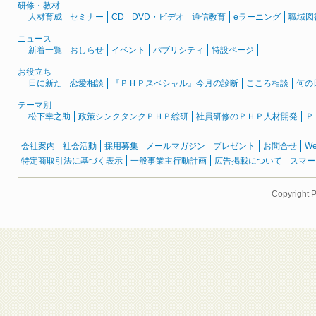
研修・教材
人材育成
セミナー
CD
DVD・ビデオ
通信教育
eラーニング
職域図
ニュース
新着一覧
おしらせ
イベント
パブリシティ
特設ページ
お役立ち
日に新た
恋愛相談
『ＰＨＰスペシャル』今月の診断
こころ相談
何の
テーマ別
松下幸之助
政策シンクタンクＰＨＰ総研
社員研修のＰＨＰ人材開発
Ｐ
会社案内
社会活動
採用募集
メールマガジン
プレゼント
お問合せ
W
特定商取引法に基づく表示
一般事業主行動計画
広告掲載について
スマー
Copyright 