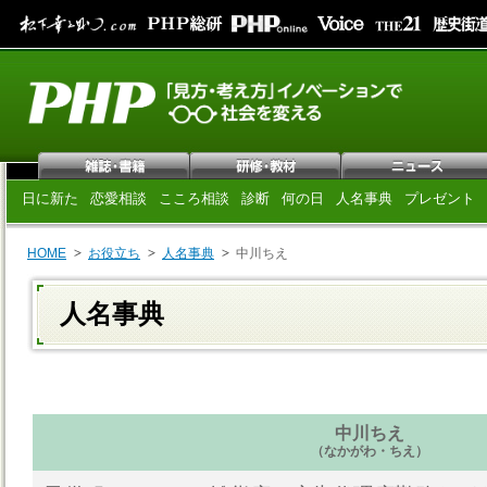
日に新た
恋愛相談
こころ相談
診断
何の日
人名事典
プレゼント
HOME
お役立ち
人名事典
中川ちえ
人名事典
中川ちえ
（なかがわ・ちえ）