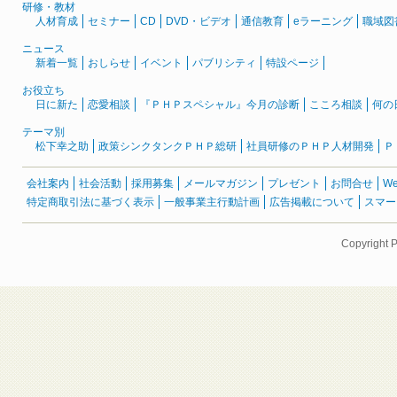
研修・教材
人材育成
セミナー
CD
DVD・ビデオ
通信教育
eラーニング
職域図
ニュース
新着一覧
おしらせ
イベント
パブリシティ
特設ページ
お役立ち
日に新た
恋愛相談
『ＰＨＰスペシャル』今月の診断
こころ相談
何の
テーマ別
松下幸之助
政策シンクタンクＰＨＰ総研
社員研修のＰＨＰ人材開発
Ｐ
会社案内
社会活動
採用募集
メールマガジン
プレゼント
お問合せ
W
特定商取引法に基づく表示
一般事業主行動計画
広告掲載について
スマー
Copyright 