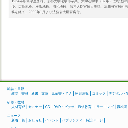
1964年広島県生まれ。京都大学法学部卒業。大学在学中（87年）に司法試
後、広島地検、横浜地検、浦和地検、法務大臣官房人事課、法務省官房司法
務を経て、2003年1月より法務省大臣官房付。
雑誌・書籍
雑誌
書籍
新書
文庫
児童書・ＹＡ
家庭通販
コミック
デジタル・
研修・教材
人材育成
セミナー
CD
DVD・ビデオ
通信教育
eラーニング
職域図
ニュース
新着一覧
おしらせ
イベント
パブリシティ
特設ページ