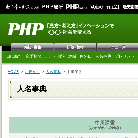
日に新た
恋愛相談
こころ相談
診断
何の日
人名事典
プレゼント
HOME
お役立ち
人名事典
中川深雪
人名事典
中川深雪
（なかがわ・みゆき）