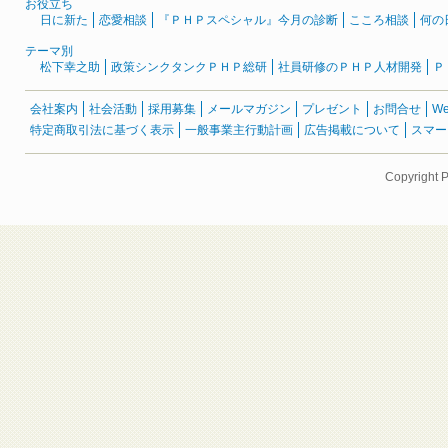
お役立ち
日に新た
恋愛相談
『ＰＨＰスペシャル』今月の診断
こころ相談
何の
テーマ別
松下幸之助
政策シンクタンクＰＨＰ総研
社員研修のＰＨＰ人材開発
Ｐ
会社案内
社会活動
採用募集
メールマガジン
プレゼント
お問合せ
W
特定商取引法に基づく表示
一般事業主行動計画
広告掲載について
スマー
Copyright 