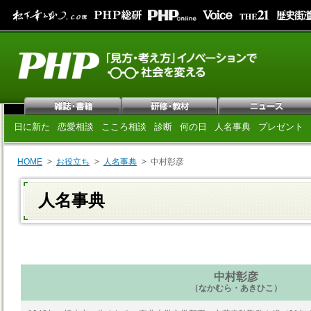
日に新た
恋愛相談
こころ相談
診断
何の日
人名事典
プレゼント
HOME
お役立ち
人名事典
中村彰彦
人名事典
中村彰彦
（なかむら・あきひこ）