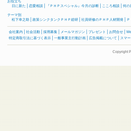
お役立ち
日に新た
恋愛相談
『ＰＨＰスペシャル』今月の診断
こころ相談
何の
テーマ別
松下幸之助
政策シンクタンクＰＨＰ総研
社員研修のＰＨＰ人材開発
Ｐ
会社案内
社会活動
採用募集
メールマガジン
プレゼント
お問合せ
W
特定商取引法に基づく表示
一般事業主行動計画
広告掲載について
スマー
Copyright 