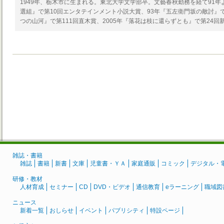
1949年、栃木市に生まれる。東北大学文学部卒。文藝春秋勤務を経て91年
選組』で第10回エンタテインメント小説大賞、93年『五左衛門坂の敵討』
つの山河』で第111回直木賞、2005年『落花は枝に還らずとも』で第24
雑誌・書籍
雑誌
書籍
新書
文庫
児童書・ＹＡ
家庭通販
コミック
デジタル・
研修・教材
人材育成
セミナー
CD
DVD・ビデオ
通信教育
eラーニング
職域図
ニュース
新着一覧
おしらせ
イベント
パブリシティ
特設ページ