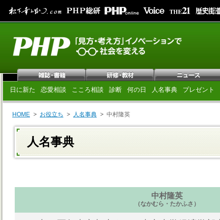
日に新た
恋愛相談
こころ相談
診断
何の日
人名事典
プレゼント
HOME
お役立ち
人名事典
中村隆英
人名事典
中村隆英
（なかむら・たかふさ）