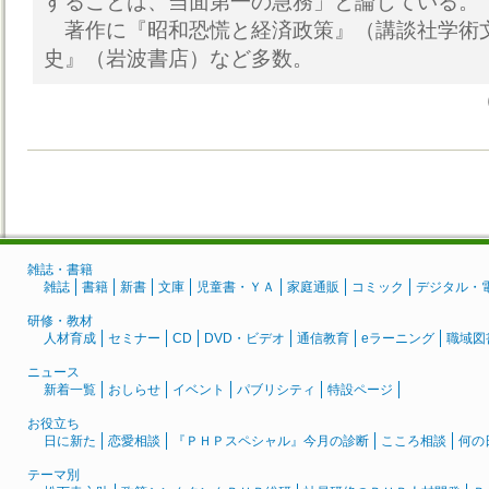
することは、当面第一の急務」と論じている。
著作に『昭和恐慌と経済政策』（講談社学術
史』（岩波書店）など多数。
雑誌・書籍
雑誌
書籍
新書
文庫
児童書・ＹＡ
家庭通販
コミック
デジタル・
研修・教材
人材育成
セミナー
CD
DVD・ビデオ
通信教育
eラーニング
職域図
ニュース
新着一覧
おしらせ
イベント
パブリシティ
特設ページ
お役立ち
日に新た
恋愛相談
『ＰＨＰスペシャル』今月の診断
こころ相談
何の
テーマ別