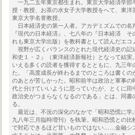
一九二五年東京都生まれ。東京大学経済学部
授・教授、お茶の水女子大学教授をへて、東洋
東京大学名誉教授。
日本経済史の第一人者。アカデミズムでの名
『現代の日本経済』、七八年の『日本経済 そ
れも東京大学出版）を教科書として読んだエコ
視野が広くバランスのとれた現代経済史の記
和史１・２』（東洋経済新報社）となって結実
いえる多くの読者を獲得するとともに、九三年
た。「高度成長が終わるまでのところは書くの
のあとが苦しかった。昭和前半は政治と軍事の
代と分けていいように思っていたが、とくに田
政治史がつまらなくなるのである」とは、同書
る。
最近は、不況の深化のなかで「昭和恐慌に学ぶ」（『
九八年三月臨時増刊）を執筆。昭和恐慌との比
で対応できるほど甘いものではない……金融シ