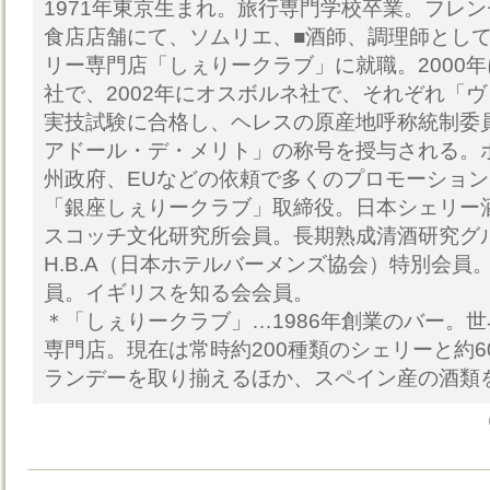
1971年東京生まれ。旅行専門学校卒業。フレ
食店店舗にて、ソムリエ、■酒師、調理師とし
リー専門店「しぇりークラブ」に就職。2000
社で、2002年にオスボルネ社で、それぞれ「
実技試験に合格し、ヘレスの原産地呼称統制委
アドール・デ・メリト」の称号を授与される。
州政府、EUなどの依頼で多くのプロモーショ
「銀座しぇりークラブ」取締役。日本シェリー
スコッチ文化研究所会員。長期熟成清酒研究グ
H.B.A（日本ホテルバーメンズ協会）特別会員
員。イギリスを知る会会員。
＊「しぇりークラブ」…1986年創業のバー。
専門店。現在は常時約200種類のシェリーと約
ランデーを取り揃えるほか、スペイン産の酒類