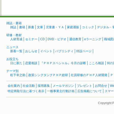
雑誌・書籍
雑誌
書籍
新書
文庫
児童書・ＹＡ
家庭通販
コミック
デジタル・
研修・教材
人材育成
セミナー
CD
DVD・ビデオ
通信教育
eラーニング
職域図
ニュース
新着一覧
おしらせ
イベント
パブリシティ
特設ページ
お役立ち
日に新た
恋愛相談
『ＰＨＰスペシャル』今月の診断
こころ相談
何の
テーマ別
松下幸之助
政策シンクタンクＰＨＰ総研
社員研修のＰＨＰ人材開発
Ｐ
会社案内
社会活動
採用募集
メールマガジン
プレゼント
お問合せ
W
特定商取引法に基づく表示
一般事業主行動計画
広告掲載について
スマー
Copyright 