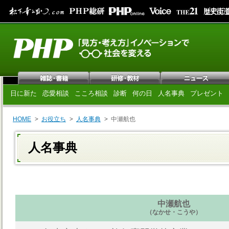
日に新た
恋愛相談
こころ相談
診断
何の日
人名事典
プレゼント
HOME
お役立ち
人名事典
中瀬航也
人名事典
中瀬航也
（なかせ・こうや）