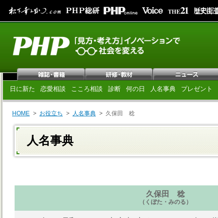
日に新た
恋愛相談
こころ相談
診断
何の日
人名事典
プレゼント
HOME
お役立ち
人名事典
久保田 稔
人名事典
久保田 稔
（くぼた・みのる）