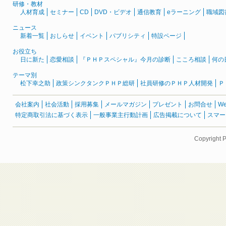
研修・教材
人材育成
セミナー
CD
DVD・ビデオ
通信教育
eラーニング
職域図
ニュース
新着一覧
おしらせ
イベント
パブリシティ
特設ページ
お役立ち
日に新た
恋愛相談
『ＰＨＰスペシャル』今月の診断
こころ相談
何の
テーマ別
松下幸之助
政策シンクタンクＰＨＰ総研
社員研修のＰＨＰ人材開発
Ｐ
会社案内
社会活動
採用募集
メールマガジン
プレゼント
お問合せ
W
特定商取引法に基づく表示
一般事業主行動計画
広告掲載について
スマー
Copyright 