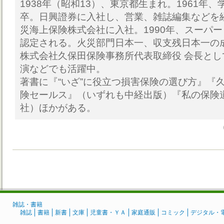
1938年（昭和13）、東京都生まれ。1961年
卒。日興證券に入社し、営業、雑誌編集などを経
災海上保険株式会社に入社。1990年、スーパ
認定される。火災部門日本一、収支残日本一の
株式会社久保田保険事務所代表取締役 会長と
演などでも活躍中。
著書に『“いざ”に役立つ損害保険の選び方』『
険セールス』（いずれも中経出版）『私の保険
社）ほかがある。
雑誌・書籍
雑誌
書籍
新書
文庫
児童書・ＹＡ
家庭通販
コミック
デジタル・