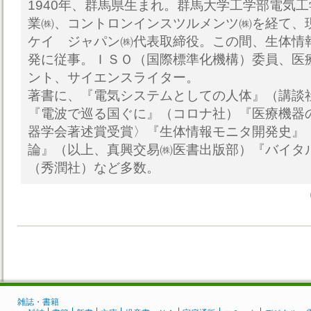
1940年、群馬県生まれ。群馬大学工学部電気
業㈱、コントロンインスツルメンツ㈱を経て、
ケイ ジャパン㈱代表取締役。この間、生体情
発に従事。ＩＳＯ（国際標準化機構）委員、医
ント、サイエンスライター。
著書に、『電気システムとしての人体』（講談
『電波で巡る国ぐに』（コロナ社）『医療機器
器学会著述賞受賞〉『生体情報モニタ開発史』
論』（以上、真興交易㈱医書出版部）『バイタ
（秀潤社）など多数。
雑誌・書籍