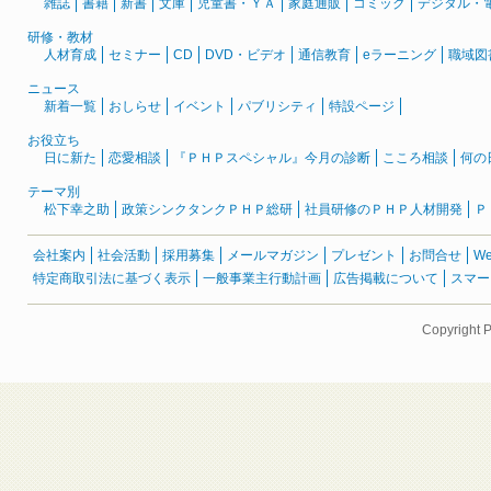
雑誌
書籍
新書
文庫
児童書・ＹＡ
家庭通販
コミック
デジタル・
研修・教材
人材育成
セミナー
CD
DVD・ビデオ
通信教育
eラーニング
職域図
ニュース
新着一覧
おしらせ
イベント
パブリシティ
特設ページ
お役立ち
日に新た
恋愛相談
『ＰＨＰスペシャル』今月の診断
こころ相談
何の
テーマ別
松下幸之助
政策シンクタンクＰＨＰ総研
社員研修のＰＨＰ人材開発
Ｐ
会社案内
社会活動
採用募集
メールマガジン
プレゼント
お問合せ
W
特定商取引法に基づく表示
一般事業主行動計画
広告掲載について
スマー
Copyright 