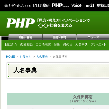
日に新た
恋愛相談
こころ相談
診断
何の日
人名事典
プレゼント
HOME
お役立ち
人名事典
久保田博南
人名事典
久保田博南
（くぼた・ひろなみ）