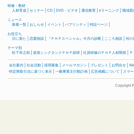
研修・教材
人材育成
セミナー
CD
DVD・ビデオ
通信教育
eラーニング
職域図
ニュース
新着一覧
おしらせ
イベント
パブリシティ
特設ページ
お役立ち
日に新た
恋愛相談
『ＰＨＰスペシャル』今月の診断
こころ相談
何の
テーマ別
松下幸之助
政策シンクタンクＰＨＰ総研
社員研修のＰＨＰ人材開発
Ｐ
会社案内
社会活動
採用募集
メールマガジン
プレゼント
お問合せ
W
特定商取引法に基づく表示
一般事業主行動計画
広告掲載について
スマー
Copyright 