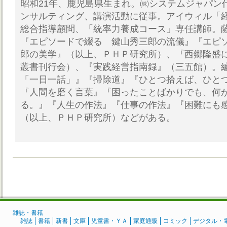
昭和21年、鹿児島県生まれ。㈱システムジャパン
ンサルティング、講演活動に従事。アイウィル「
総合指導顧問、「統率力養成コース」専任講師。薩
『エピソードで綴る 鍵山秀三郎の流儀』『エピ
郎の美学』（以上、ＰＨＰ研究所）、『西郷隆盛
叢書刊行会）、『実践経営指南録』（三五館）。
「一日一話」』『掃除道』『ひとつ拾えば、ひと
『人間を磨く言葉』『困ったことばかりでも、何
る。』『人生の作法』『仕事の作法』『困難にも
（以上、ＰＨＰ研究所）などがある。
雑誌・書籍
雑誌
書籍
新書
文庫
児童書・ＹＡ
家庭通販
コミック
デジタル・