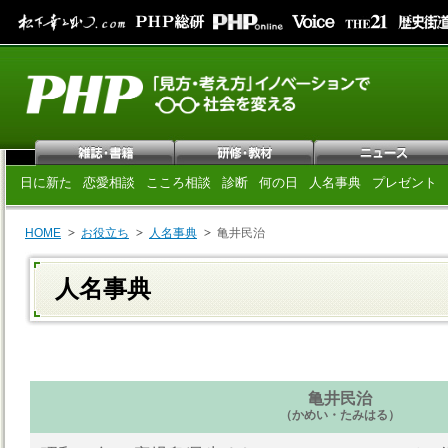
日に新た
恋愛相談
こころ相談
診断
何の日
人名事典
プレゼント
HOME
お役立ち
人名事典
亀井民治
人名事典
亀井民治
（かめい・たみはる）