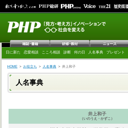
日に新た
恋愛相談
こころ相談
診断
何の日
人名事典
プレゼント
HOME
お役立ち
人名事典
井上和子
人名事典
井上和子
（いのうえ・かずこ）