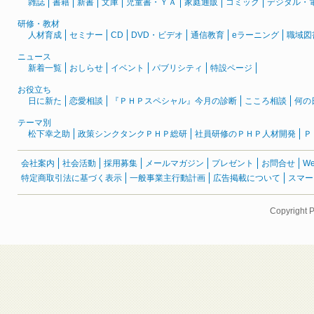
雑誌
書籍
新書
文庫
児童書・ＹＡ
家庭通販
コミック
デジタル・
研修・教材
人材育成
セミナー
CD
DVD・ビデオ
通信教育
eラーニング
職域図
ニュース
新着一覧
おしらせ
イベント
パブリシティ
特設ページ
お役立ち
日に新た
恋愛相談
『ＰＨＰスペシャル』今月の診断
こころ相談
何の
テーマ別
松下幸之助
政策シンクタンクＰＨＰ総研
社員研修のＰＨＰ人材開発
Ｐ
会社案内
社会活動
採用募集
メールマガジン
プレゼント
お問合せ
W
特定商取引法に基づく表示
一般事業主行動計画
広告掲載について
スマー
Copyright 