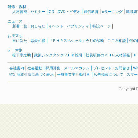
研修・教材
人材育成
セミナー
CD
DVD・ビデオ
通信教育
eラーニング
職域図
ニュース
新着一覧
おしらせ
イベント
パブリシティ
特設ページ
お役立ち
日に新た
恋愛相談
『ＰＨＰスペシャル』今月の診断
こころ相談
何の
テーマ別
松下幸之助
政策シンクタンクＰＨＰ総研
社員研修のＰＨＰ人材開発
Ｐ
会社案内
社会活動
採用募集
メールマガジン
プレゼント
お問合せ
W
特定商取引法に基づく表示
一般事業主行動計画
広告掲載について
スマー
Copyright 