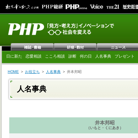
日に新た
恋愛相談
こころ相談
診断
何の日
人名事典
プレゼント
HOME
お役立ち
人名事典
井本邦昭
人名事典
井本邦昭
（いもと・くにあき）