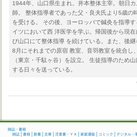
1944年、山口県生まれ。井本整体主宰。朝日
師。 整体指導者であった父・良夫氏より5歳の
を受ける。 その後、ヨーロッパで鍼灸を指導
イツにおいて西 洋医学を学ぶ。帰国後から現
び山口にて整体指導 を続けている。また、後継者
8月にそれまでの原宿 教室、音羽教室を統合し
（東京・千駄ヶ谷）を設立。 生徒指導のため
する日々を送っている。
雑誌・書籍
雑誌
書籍
新書
文庫
児童書・ＹＡ
家庭通販
コミック
デジタル・