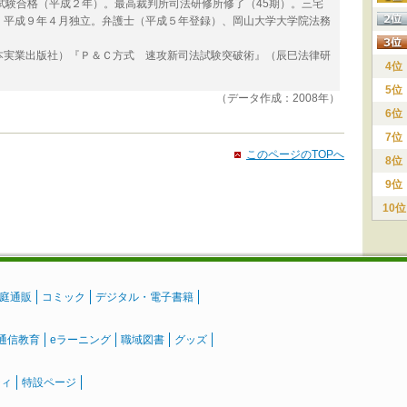
試験合格（平成２年）。最高裁判所司法研修所修了（45期）。三宅
、平成９年４月独立。弁護士（平成５年登録）、岡山大学大学院法務
本実業出版社）『Ｐ＆Ｃ方式 速攻新司法試験突破術』（辰巳法律研
4位
5位
（データ作成：2008年）
6位
7位
このページのTOPへ
8位
9位
10位
庭通販
コミック
デジタル・電子書籍
通信教育
eラーニング
職域図書
グッズ
ティ
特設ページ