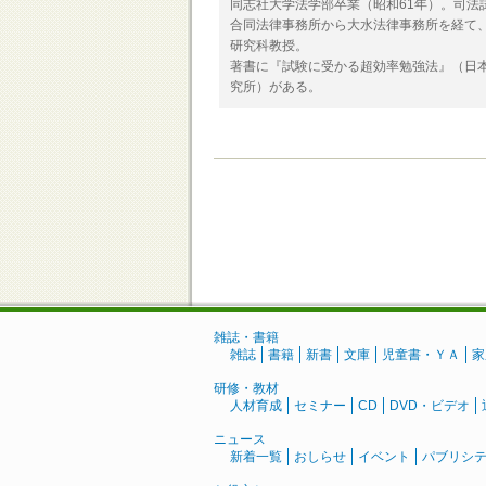
同志社大学法学部卒業（昭和61年）。司法
合同法律事務所から大水法律事務所を経て
研究科教授。
著書に『試験に受かる超効率勉強法』（日
究所）がある。
雑誌・書籍
雑誌
書籍
新書
文庫
児童書・ＹＡ
家
研修・教材
人材育成
セミナー
CD
DVD・ビデオ
ニュース
新着一覧
おしらせ
イベント
パブリシ