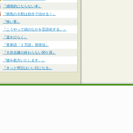
『感情的にならない本』
『病気の９割は自分で治せる！』
『怖い客』
『こうやって頭のなかを言語化する。』
『道をひらく』
『英単語「１万語」習得法』
『大谷吉継の終わらない関ケ原』
『猫を処方いたします。』
『きっと明日はいい日になる』