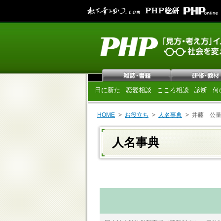
日に新た
恋愛相談
こころ相談
診断
何
HOME
お役立ち
人名事典
井藤 公
人名事典