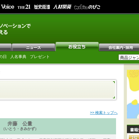
の日
人名事典
プレゼント
量
>> 検索トップへ
井藤 公量
（いとう・きみかず）
書籍