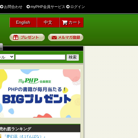
お問合わせ
myPHP会員サービス
ログイン
English
中文
カート
プレゼント
メルマガ登録
売れ筋ランキング
『夢幻花（むげんばな）』