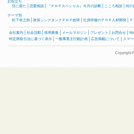
お役立ち
日に新た
恋愛相談
『ＰＨＰスペシャル』今月の診断
こころ相談
何の
テーマ別
松下幸之助
政策シンクタンクＰＨＰ総研
社員研修のＰＨＰ人材開発
Ｐ
会社案内
社会活動
採用募集
メールマガジン
プレゼント
お問合せ
W
特定商取引法に基づく表示
一般事業主行動計画
広告掲載について
スマー
Copyright 