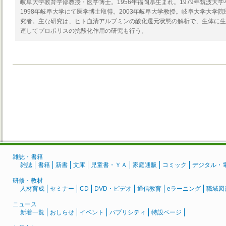
岐阜大学教育学部教授・医学博士。1956年福岡県生まれ。1979年筑波大学
1998年岐阜大学にて医学博士取得。2003年岐阜大学教授。岐阜大学大学
究者。主な研究は、ヒト血清アルブミンの酸化還元状態の解析で、生体に生
連してプロポリスの抗酸化作用の研究も行う。
雑誌・書籍
雑誌
書籍
新書
文庫
児童書・ＹＡ
家庭通販
コミック
デジタル・
研修・教材
人材育成
セミナー
CD
DVD・ビデオ
通信教育
eラーニング
職域図
ニュース
新着一覧
おしらせ
イベント
パブリシティ
特設ページ