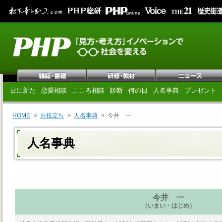
日に新た
恋愛相談
こころ相談
診断
何の日
人名事典
プレゼント
HOME
お役立ち
人名事典
今井 一
人名事典
今井 一
（いまい・はじめ）