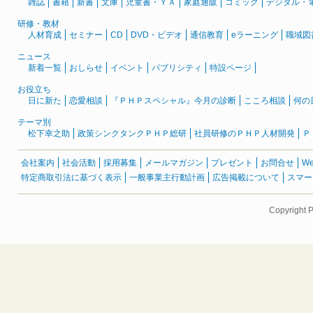
雑誌
書籍
新書
文庫
児童書・ＹＡ
家庭通販
コミック
デジタル・
研修・教材
人材育成
セミナー
CD
DVD・ビデオ
通信教育
eラーニング
職域図
ニュース
新着一覧
おしらせ
イベント
パブリシティ
特設ページ
お役立ち
日に新た
恋愛相談
『ＰＨＰスペシャル』今月の診断
こころ相談
何の
テーマ別
松下幸之助
政策シンクタンクＰＨＰ総研
社員研修のＰＨＰ人材開発
Ｐ
会社案内
社会活動
採用募集
メールマガジン
プレゼント
お問合せ
W
特定商取引法に基づく表示
一般事業主行動計画
広告掲載について
スマー
Copyright 