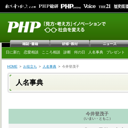
日に新た
恋愛相談
こころ相談
診断
何の日
人名事典
プレゼント
HOME
お役立ち
人名事典
今井登茂子
人名事典
今井登茂子
（いまい・ともこ）