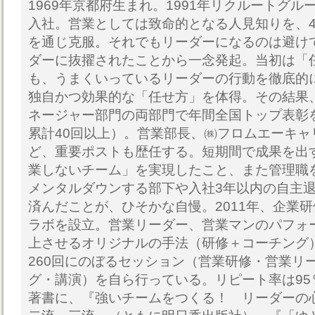
1969年京都府生まれ。1991年リクルートグ
入社。営業としては致命的となる人見知りを、
を通じ克服。それでもリーダーになるのは避け
ダーに抜擢されたことから一念発起。当初は「
も、うまくいっているリーダーの行動を徹底的
独自かつ効果的な「任せ方」を体得。その結果
ネージャー部門の両部門で年間全国トップ表彰
累計40回以上）。営業部長、㈱フロムエーキャ
ど、重要ポストも歴任する。短期間で成果を出
業しないチーム」を実現したこと、また管理職を
メンタルダウンする部下や入社3年以内の自主退
済んだことが、ひそかな自慢。2011年、企業
ラボを設立。営業リーダー、営業マンのパフォ
上させるオリジナルの手法（研修＋コーチング
260回にのぼるセッション（営業研修・営業リ
グ・講演）を自ら行っている。リピート率は95
著書に、『強いチームをつくる！ リーダーの