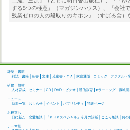
二流、三流』（ともに明日香出版社）、『「ゆ
する5つの極意』（マガジンハウス）、『会社
残業ゼロの人の段取りのキホン』（すばる舎）
雑誌・書籍
雑誌
書籍
新書
文庫
児童書・ＹＡ
家庭通販
コミック
デジタル・
研修・教材
人材育成
セミナー
CD
DVD・ビデオ
通信教育
eラーニング
職域図
ニュース
新着一覧
おしらせ
イベント
パブリシティ
特設ページ
お役立ち
日に新た
恋愛相談
『ＰＨＰスペシャル』今月の診断
こころ相談
何の
テーマ別