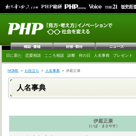
日に新た
恋愛相談
こころ相談
診断
何の日
人名事典
プレゼント
HOME
お役立ち
人名事典
伊庭正康
人名事典
伊庭正康
（いば・まさやす）