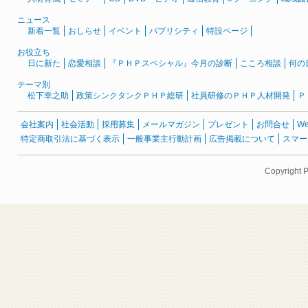
ニュース
新着一覧
おしらせ
イベント
パブリシティ
特設ページ
お役立ち
日に新た
恋愛相談
『ＰＨＰスペシャル』今月の診断
こころ相談
何の
テーマ別
松下幸之助
政策シンクタンクＰＨＰ総研
社員研修のＰＨＰ人材開発
Ｐ
会社案内
社会活動
採用募集
メールマガジン
プレゼント
お問合せ
W
特定商取引法に基づく表示
一般事業主行動計画
広告掲載について
スマー
Copyright 