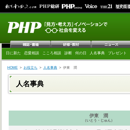
日に新た
恋愛相談
こころ相談
診断
何の日
人名事典
プレゼント
HOME
お役立ち
人名事典
伊東 潤
人名事典
伊東 潤
（いとう・じゅん）