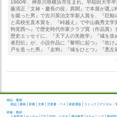
1960年、神奈川県横浜市生まれ。早稲田大学
藤清正「文禄・慶長の役」異聞』で本屋が選ぶ
を蹴った男』で吉川英治文学新人賞を、『巨鯨
と高校生直木賞を、『峠越え』で中山義秀文学
狗党西へ』で歴史時代作家クラブ賞（作品賞）
歴史エッセイに、『天下人の失敗学』『城を攻
者烈伝』が、小説作品に『黎明に起つ』『吹け
戸を造った男』『走狗』『城をひとつ』『悪左
雑誌・書籍
雑誌
書籍
新書
文庫
児童書・ＹＡ
家庭通販
コミック
デジタル・
研修・教材
人材育成
セミナー
CD
DVD・ビデオ
通信教育
eラーニング
職域図