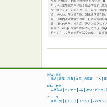
神奈川県出身。1982年浜松医科大学卒。8
年より北里研究所東洋医学総合研究所に勤
灸治療センター副センター長、鍼灸治療部
師。その他、漢方専門医、消化器病専門医
員、日本内視鏡学会指導医、日本自律神経
診・腹診の科学、冷え症、経穴と経路のメ
著書に『Acupuncture 医師のための
医がやさしく教える即効100ツボ』（高橋
雑誌・書籍
雑誌
書籍
新書
文庫
児童書・ＹＡ
家
研修・教材
人材育成
セミナー
CD
DVD・ビデオ
ニュース
新着一覧
おしらせ
イベント
パブリシ