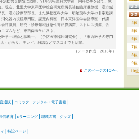
3年浜松労災病院に勤務。91年浜松医科大学第一内科助手を経て、96
務。現在、北里大学東洋医学総合研究所所長補佐臨床准教授、漢方鍼
部長、漢方診療部部長。また浜松医科大学・明治薬科大学の非常勤講
、消化器内視鏡専門医、認定内科医、日本東洋医学会指導医・代議
4位
学会評議員。研究・診療領域は急性胃粘膜病変、ストレス潰瘍、舌
カニズムなど、東西両医学に及ぶ。
5位
現代鍼灸医学―理論と診断―』（予防医療臨床研究会）、『東西医学の専門
6位
書店）があり、テレビ、雑誌などマスコミでも活躍。
7位
（データ作成：2013年）
8位
9位
このページのTOPへ
10位
庭通販
コミック
デジタル・電子書籍
通信教育
eラーニング
職域図書
グッズ
ティ
特設ページ