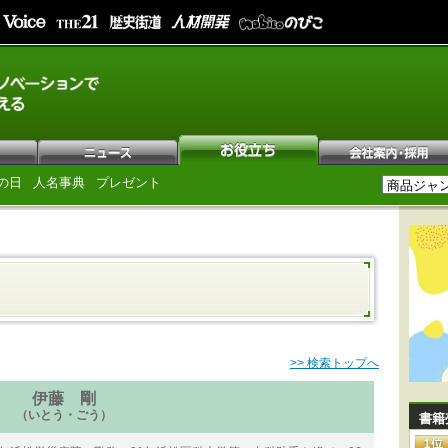
の日
人名事典
プレゼント
>> 検索トップへ
伊藤 剛
（いとう・ごう）
書籍