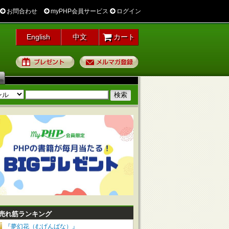
お問合わせ
myPHP会員サービス
ログイン
English
中文
カート
プレゼント
メルマガ登録
売れ筋ランキング
『夢幻花（むげんばな）』