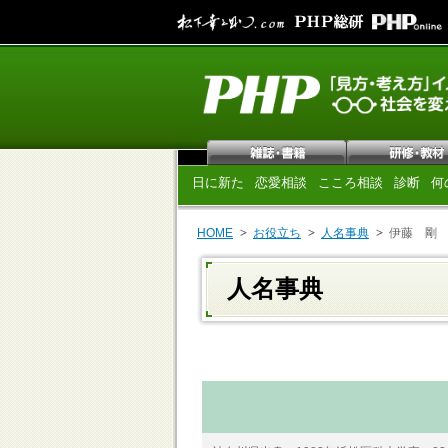
日に新た
恋愛相談
こころ相談
診断
何
HOME
お役立ち
人名事典
伊藤 剛
人名事典