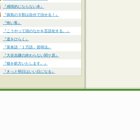
『感情的にならない本』
『病気の９割は自分で治せる！』
『怖い客』
『こうやって頭のなかを言語化する。』
『道をひらく』
『英単語「１万語」習得法』
『大谷吉継の終わらない関ケ原』
『猫を処方いたします。』
『きっと明日はいい日になる』